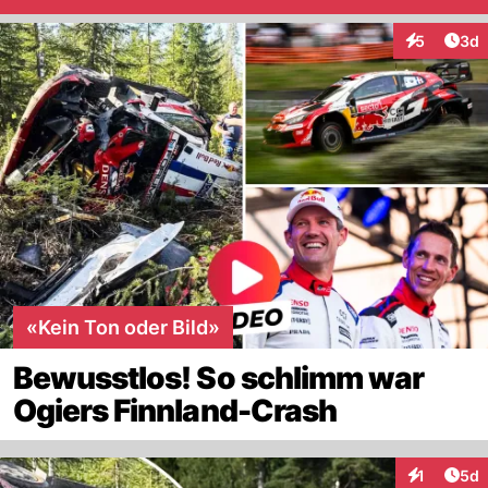
Arti
5
3d
Interaktion
«Kein Ton oder Bild»
Bewusstlos! So schlimm war
Ogiers Finnland-Crash
Arti
1
5d
Interaktion