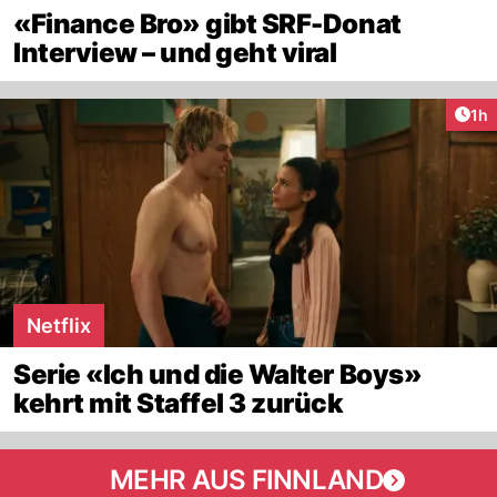
«Finance Bro» gibt SRF-Donat
Interview – und geht viral
Art
1h
Netflix
Serie «Ich und die Walter Boys»
kehrt mit Staffel 3 zurück
MEHR AUS FINNLAND