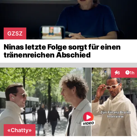
GZSZ
Ninas letzte Folge sorgt für einen
tränenreichen Abschied
Art
8
1h
Interaktion
«Chatty»