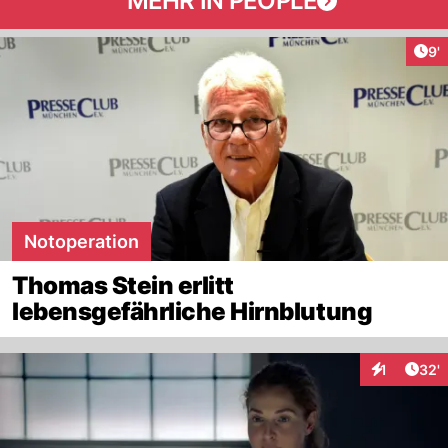
MEHR IN PEOPLE
Art
9'
Notoperation
Thomas Stein erlitt
lebensgefährliche Hirnblutung
Arti
1
32'
Interaktion