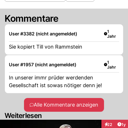
Kommentare
Artikel ver
1
User #3382 (nicht angemeldet)
Jahr
Sie kopiert Till von Rammstein
Artikel ver
1
User #1957 (nicht angemeldet)
Jahr
In unserer immr prüder werdenden
Gesellschaft ist sowas nötiger denn je!
Alle Kommentare anzeigen
Weiterlesen
Art
22
1y
Interaktione