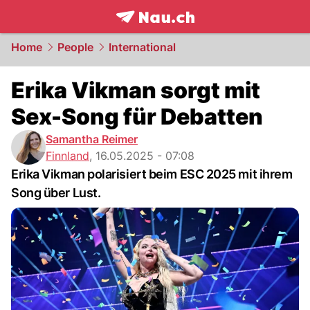
frontpage.
NAU.ch
Home
People
International
Erika Vikman sorgt mit
Sex-Song für Debatten
Samantha Reimer
Finnland
,
16.05.2025 - 07:08
Erika Vikman polarisiert beim ESC 2025 mit ihrem
Song über Lust.