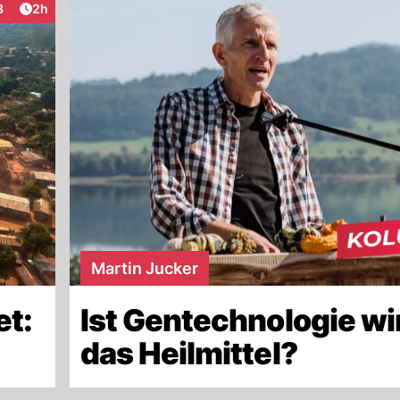
Artikel veröffentlicht:
3
2h
eraktionen
Martin Jucker
et:
Ist Gentechnologie wi
das Heilmittel?