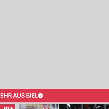
EHR AUS BIEL
Artikel veröffentlicht:
21h