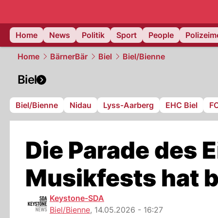
Home
News
Politik
Sport
People
Polizei
Home
BärnerBär
Biel
Biel/Bienne
Biel
Biel/Bienne
Nidau
Lyss-Aarberg
EHC Biel
FC
Die Parade des 
Musikfests hat
Keystone-SDA
Biel/Bienne
,
14.05.2026 - 16:27