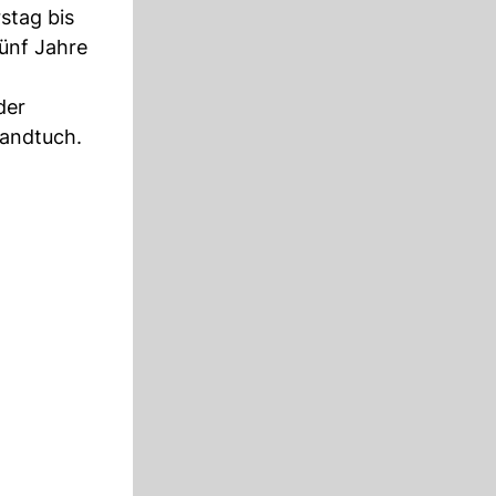
stag bis
fünf Jahre
der
Handtuch.