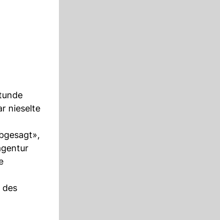
Stunde
r nieselte
abgesagt»,
agentur
e
 des