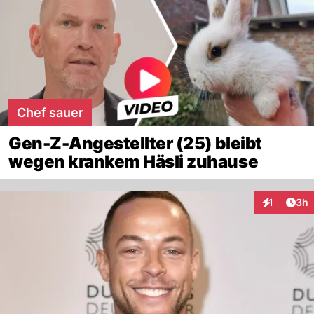
Chef sauer
Gen-Z-Angestellter (25) bleibt
wegen krankem Häsli zuhause
Arti
1
3h
Interaktion