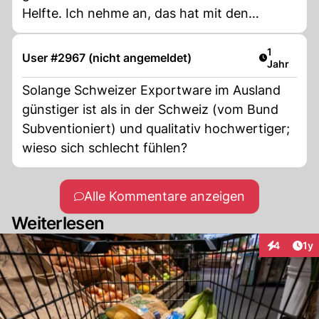
Helfte. Ich nehme an, das hat mit den
Landwirten zu tun, die Ihre Schlachtabfälle
noch vergolden wollen.
Artikel ver
1
User #2967 (nicht angemeldet)
Jahr
Solange Schweizer Exportware im Ausland
günstiger ist als in der Schweiz (vom Bund
Subventioniert) und qualitativ hochwertiger;
wieso sich schlecht fühlen?
Alle Kommentare anzeigen
Weiterlesen
Art
4
1y
Interaktion