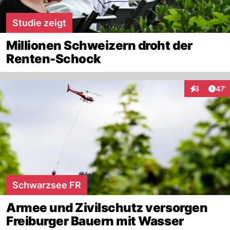
Studie zeigt
Millionen Schweizern droht der
Renten-Schock
Arti
3
47'
Interaktione
Schwarzsee FR
Armee und Zivilschutz versorgen
Freiburger Bauern mit Wasser