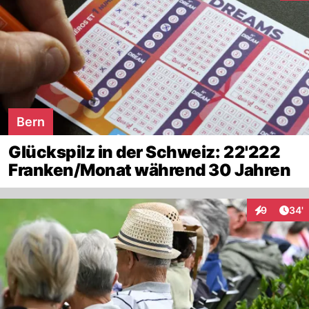
Bern
Glückspilz in der Schweiz: 22'222
Franken/Monat während 30 Jahren
Arti
9
34'
Interaktione