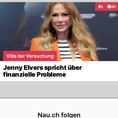
Arti
3
4h
Interaktion
Villa der Versuchung
Jenny Elvers spricht über
finanzielle Probleme
Footer
Nau.ch folgen