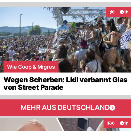
Art
6
1h
Interaktion
Wie Coop & Migros
Wegen Scherben: Lidl verbannt Glas
von Street Parade
MEHR AUS DEUTSCHLAND
Art
66
1h
Interaktione