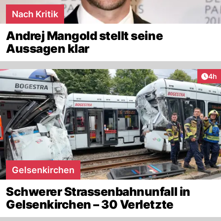
Nach Kritik
Andrej Mangold stellt seine
Aussagen klar
Arti
4h
Gelsenkirchen
Schwerer Strassenbahnunfall in
Gelsenkirchen – 30 Verletzte