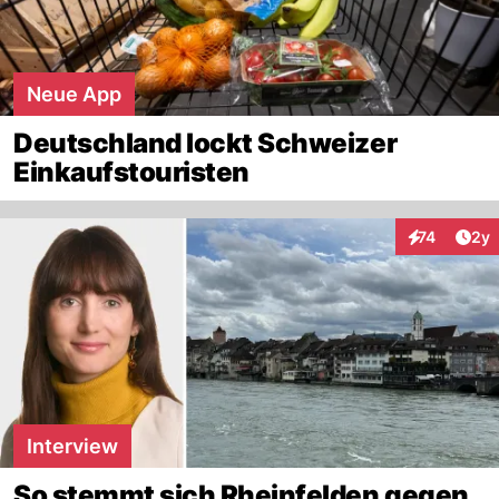
Neue App
Deutschland lockt Schweizer
Einkaufstouristen
Arti
74
2y
Interaktione
Interview
So stemmt sich Rheinfelden gegen