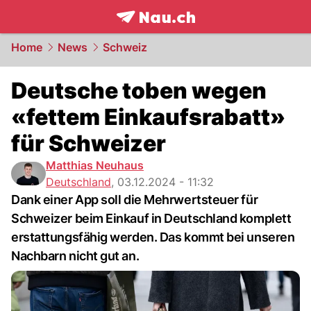
frontpage.
NAU.ch
Home
News
Schweiz
Deutsche toben wegen
«fettem Einkaufsrabatt»
für Schweizer
Matthias Neuhaus
Deutschland
,
03.12.2024 - 11:32
Dank einer App soll die Mehrwertsteuer für
Schweizer beim Einkauf in Deutschland komplett
erstattungsfähig werden. Das kommt bei unseren
Nachbarn nicht gut an.