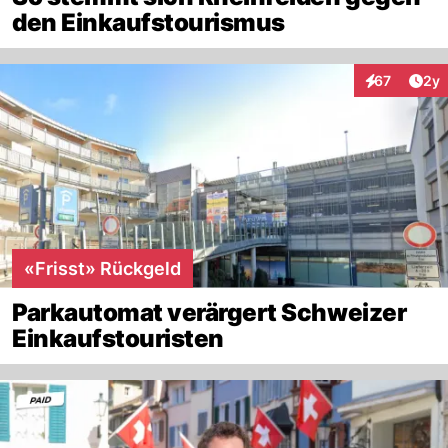
den Einkaufstourismus
Arti
67
2y
Interaktione
«Frisst» Rückgeld
Parkautomat verärgert Schweizer
Einkaufstouristen