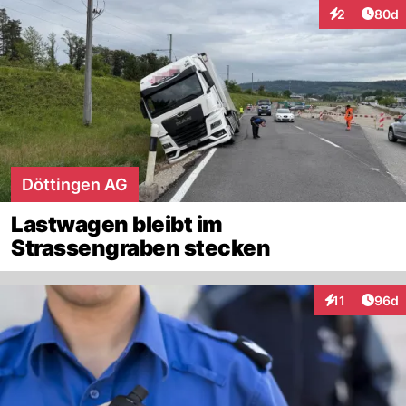
Artik
2
80d
Interaktionen
Döttingen AG
Lastwagen bleibt im
Strassengraben stecken
Artik
11
96d
Interaktionen