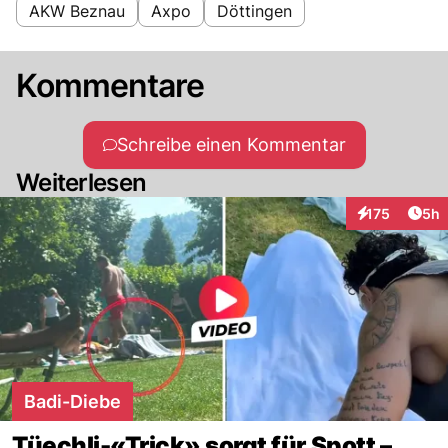
AKW Beznau
Axpo
Döttingen
Kommentare
Schreibe einen Kommentar
Weiterlesen
Arti
175
5h
Interaktionen
Badi-Diebe
Tüechli-«Trick» sorgt für Spott –