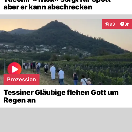
aber er kann abschrecken
Arti
193
3h
Interaktionen
Prozession
Tessiner Gläubige flehen Gott um
Regen an