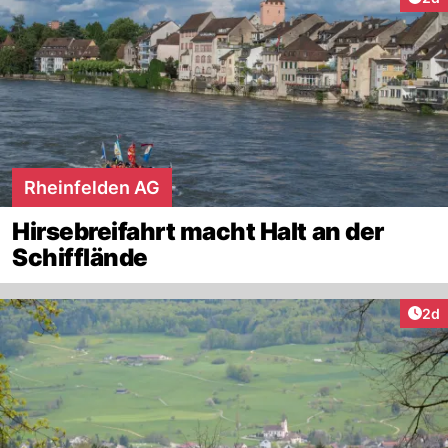
Rheinfelden AG
Hirsebreifahrt macht Halt an der
Schifflände
Arti
2d