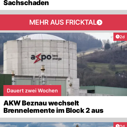
Sachschaden
MEHR AUS FRICKTAL
Arti
2d
Dauert zwei Wochen
AKW Beznau wechselt
Brennelemente im Block 2 aus
Arti
2d