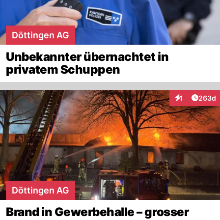
Döttingen AG
Unbekannter übernachtet in
privatem Schuppen
Artikel
1
263d
Interaktionen
Döttingen AG
Brand in Gewerbehalle – grosser