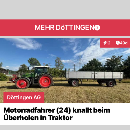
MEHR DöTTINGEN
Artik
12
49d
Interaktionen
Döttingen AG
Motorradfahrer (24) knallt beim
Überholen in Traktor