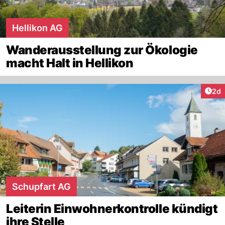
Hellikon AG
Wanderausstellung zur Ökologie
macht Halt in Hellikon
Arti
2d
Schupfart AG
Leiterin Einwohnerkontrolle kündigt
ihre Stelle