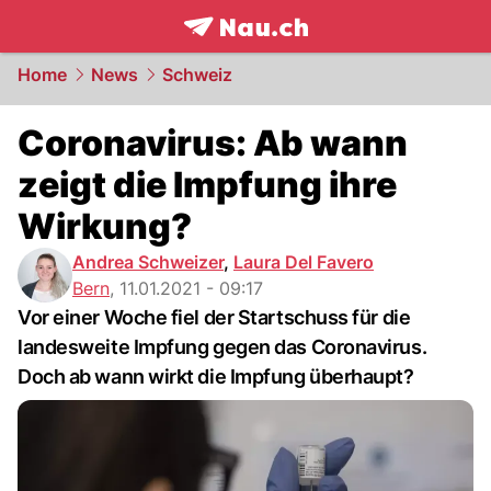
frontpage.
NAU.ch
Home
News
Schweiz
Coronavirus: Ab wann
zeigt die Impfung ihre
Wirkung?
Andrea Schweizer
,
Laura Del Favero
Bern
,
11.01.2021 - 09:17
Vor einer Woche fiel der Startschuss für die
landesweite Impfung gegen das Coronavirus.
Doch ab wann wirkt die Impfung überhaupt?