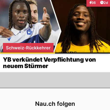
Arti
36
2d
Interaktionen
Schweiz-Rückkehrer
YB verkündet Verpflichtung von
neuem Stürmer
Footer
Nau.ch folgen