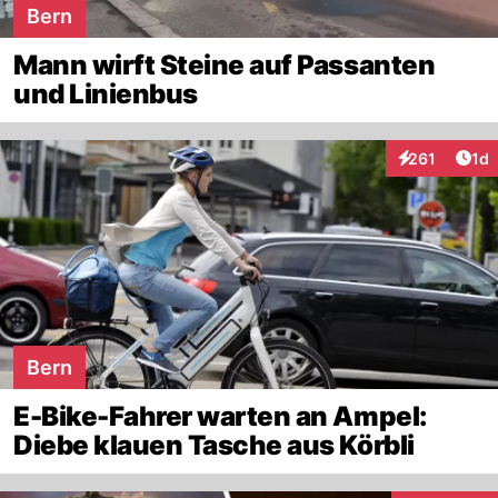
Bern
Mann wirft Steine auf Passanten
und Linienbus
Art
261
1d
Interaktionen
Bern
E-Bike-Fahrer warten an Ampel:
Diebe klauen Tasche aus Körbli