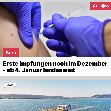
Arti
3
5y
Interaktion
Bern
Erste Impfungen noch im Dezember
- ab 4. Januar landesweit