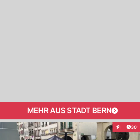
MEHR AUS STADT BERN
Arti
1
30'
Interaktion