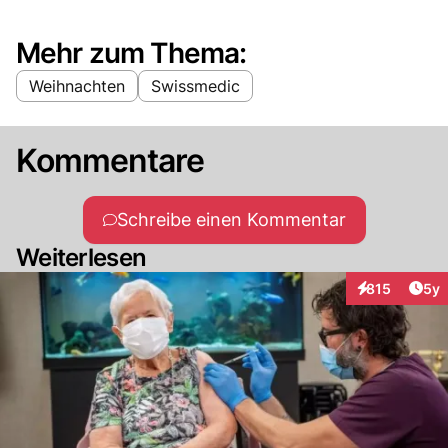
Mehr zum Thema:
Weihnachten
Swissmedic
Kommentare
Schreibe einen Kommentar
Weiterlesen
Arti
815
5y
Interaktionen