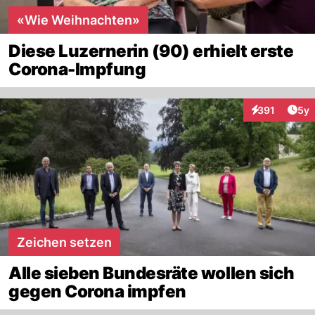
«Wie Weihnachten»
Diese Luzernerin (90) erhielt erste
Corona-Impfung
Arti
391
5y
Interaktionen
Zeichen setzen
Alle sieben Bundesräte wollen sich
gegen Corona impfen