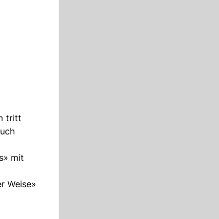
 tritt
auch
s» mit
er Weise»