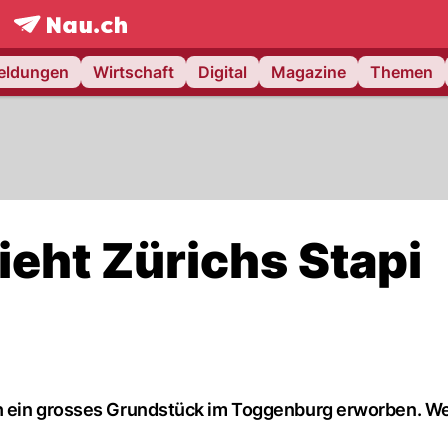
frontpage.
NAU.ch
meldungen
Wirtschaft
Digital
Magazine
Themen
ieht Zürichs Stapi
ch ein grosses Grundstück im Toggenburg erworben. W