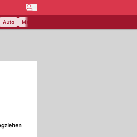
Auto
Matchcenter
Videos
Nau Plus
Lifestyle
egziehen