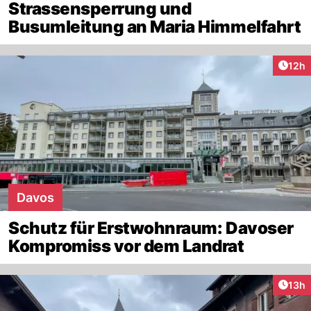
Strassensperrung und
Busumleitung an Maria Himmelfahrt
Artik
12h
Davos
Schutz für Erstwohnraum: Davoser
Kompromiss vor dem Landrat
Artik
13h