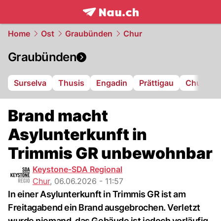
frontpage.
NAU.ch
Home
Ost
Graubünden
Chur
Graubünden
Surselva
Thusis
Engadin
Prättigau
Chur
L
Brand macht
Asylunterkunft in
Trimmis GR unbewohnbar
Keystone-SDA Regional
Chur
,
06.06.2026 - 11:57
In einer Asylunterkunft in Trimmis GR ist am
Freitagabend ein Brand ausgebrochen. Verletzt
wurde niemand, das Gebäude ist jedoch vorläufig