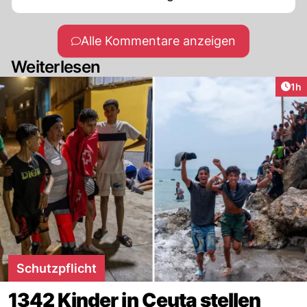
Alle Kommentare anzeigen
Weiterlesen
Art
1h
Schutzpflicht
1342 Kinder in Ceuta stellen