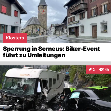
Klosters
Sperrung in Serneus: Biker-Event
führt zu Umleitungen
Artik
12
14h
Interaktionen