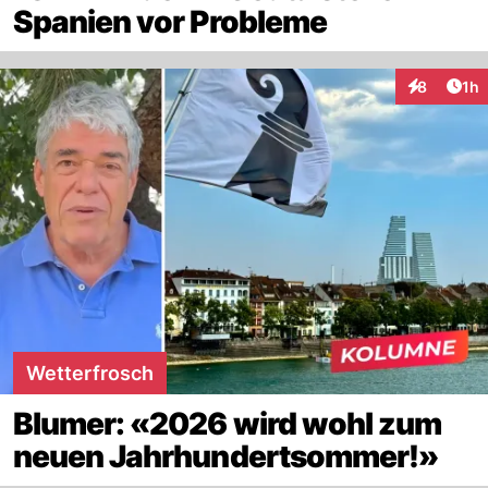
Spanien vor Probleme
Art
8
1h
Interaktion
Wetterfrosch
Blumer: «2026 wird wohl zum
neuen Jahrhundertsommer!»