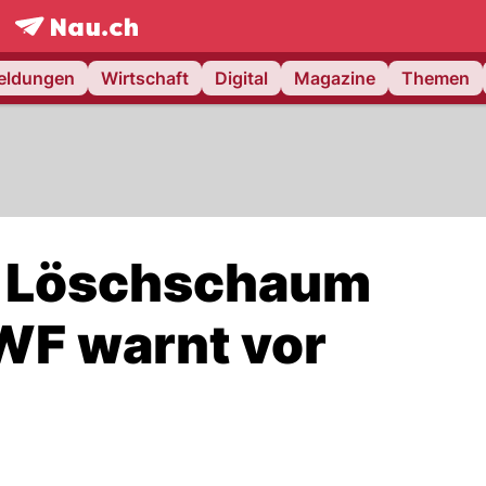
frontpage.
NAU.ch
meldungen
Wirtschaft
Digital
Magazine
Themen
h Löschschaum
WF warnt vor