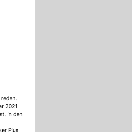
 reden.
ar 2021
st, in den
er Pius