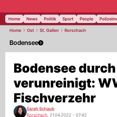
Home
News
Politik
Sport
People
Polizei
Home
Ost
St. Gallen
Rorschach
Bodensee
Bodensee durc
verunreinigt: W
Fischverzehr
Sarah Schaub
Rorschach
,
21.04.2022 - 07:42