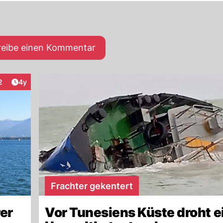
reibe einen Kommentar
Artikel veröffentlicht:
2
4y
teraktionen
Frachter gekentert
er
Vor Tunesiens Küste droht e