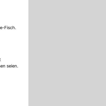
e-Fisch.
t
en seien.