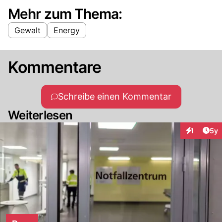
Mehr zum Thema:
Gewalt
Energy
Kommentare
Schreibe einen Kommentar
Weiterlesen
Arti
1
5y
Interaktion