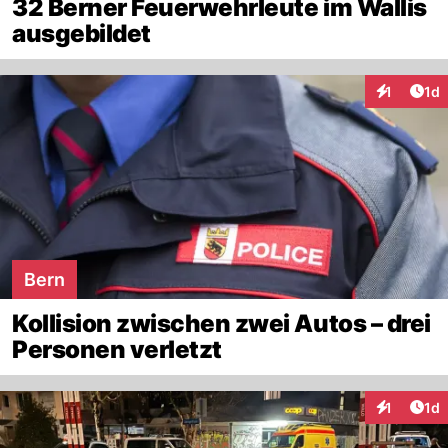
32 Berner Feuerwehrleute im Wallis
ausgebildet
Art
1
1d
Interaktion
Bern
Kollision zwischen zwei Autos – drei
Personen verletzt
Art
1
1d
Interaktion