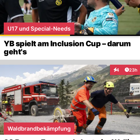
U17 und Special-Needs
YB spielt am Inclusion Cup – darum
geht's
Artik
4
23h
Interaktionen
Waldbrandbekämpfung