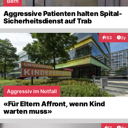
Bern
Aggressive Patienten halten Spital-
Sicherheitsdienst auf Trab
Arti
153
2y
Interaktionen
Aggressiv im Notfall
«Für Eltern Affront, wenn Kind
warten muss»
Arti
97
2y