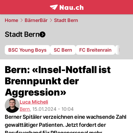
frontpage.
NAU.ch
Home
BärnerBär
Stadt Bern
Stadt Bern
BSC Young Boys
SC Bern
FC Breitenrain
BSV B
Bern: «Insel-Notfall ist
Brennpunkt der
Aggression»
Luca Micheli
Bern
,
15.01.2024 - 10:04
Berner Spitäler verzeichnen eine wachsende Zahl
gewalttätiger Patienten. Jetzt fordert der
Berufsverband für Pflegepersonal mehr