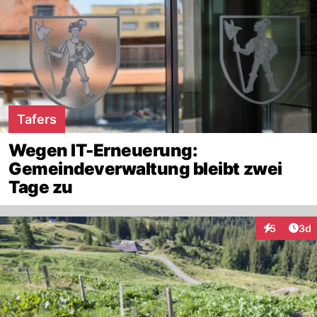
Tafers
Wegen IT-Erneuerung:
Gemeindeverwaltung bleibt zwei
Tage zu
Arti
5
3d
Interaktion