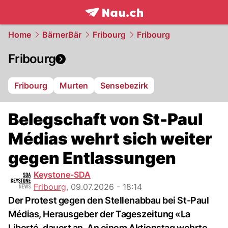
frontpage.
NAU.ch
Home
BärnerBär
Fribourg
Fribourg
Fribourg
Fribourg
Murten
Sensebezirk
Belegschaft von St-Paul
Médias wehrt sich weiter
gegen Entlassungen
Keystone-SDA
Fribourg
,
09.07.2026 - 18:14
Der Protest gegen den Stellenabbau bei St-Paul
Médias, Herausgeber der Tageszeitung «La
Liberté, dauert an. An einem Aktionstag wehrte