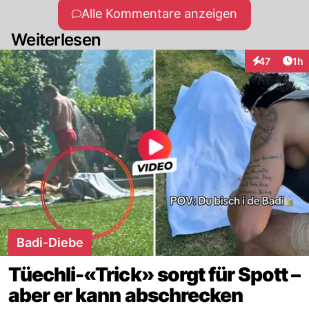
Alle Kommentare anzeigen
Weiterlesen
Art
47
1h
Interaktione
Badi-Diebe
Tüechli-«Trick» sorgt für Spott –
aber er kann abschrecken