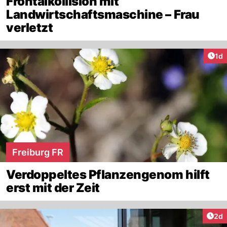
Frontalkollision mit
Landwirtschaftsmaschine – Frau
verletzt
Art
1d
Freiburg FR
Verdoppeltes Pflanzengenom hilft
erst mit der Zeit
Arti
2d