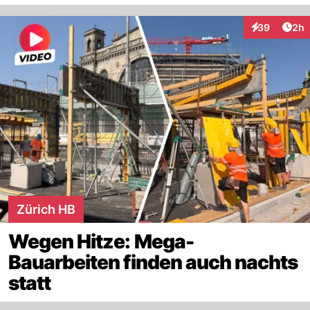
Arti
39
2h
Interaktionen
Zürich HB
Wegen Hitze: Mega-
Bauarbeiten finden auch nachts
statt