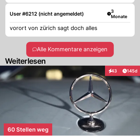
Artikel veröff
3
User #6212 (nicht angemeldet)
Monate
vorort von zürich sagt doch alles
Alle Kommentare anzeigen
Weiterlesen
Artike
43
145d
Interaktionen
60 Stellen weg