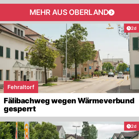
MEHR AUS OBERLAND
Arti
2d
Fehraltorf
Fälibachweg wegen Wärmeverbund
gesperrt
Arti
2d