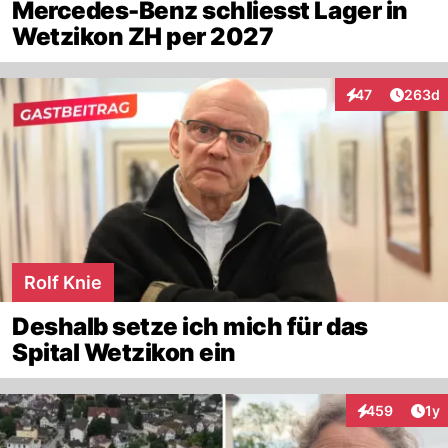
Mercedes-Benz schliesst Lager in
Wetzikon ZH per 2027
Artikel
47
263d
Interaktionen
Rolf Knie
Deshalb setze ich mich für das
Spital Wetzikon ein
Art
459
1y
Interaktionen