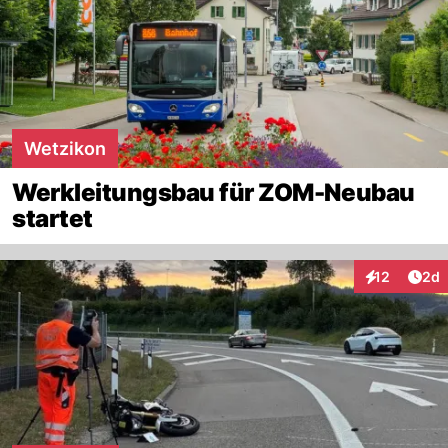
Wetzikon
Werkleitungsbau für ZOM-Neubau
startet
Arti
12
2d
Interaktione