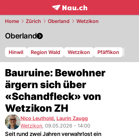
frontpage.
NAU.ch
Home
Zürich
Oberland
Wetzikon
Oberland
Hinwil
Region Wald
Wetzikon
Pfäffikon
Dübe
Bauruine: Bewohner
ärgern sich über
«Schandfleck» von
Wetzikon ZH
Nico Leuthold
,
Laurin Zaugg
Wetzikon
,
09.05.2026 - 14:00
Seit rund zwei Jahren verwahrlost ein