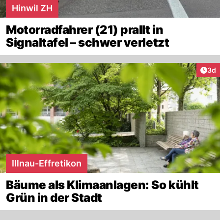
Hinwil ZH
Motorradfahrer (21) prallt in
Signaltafel – schwer verletzt
Arti
3d
Illnau-Effretikon
Bäume als Klimaanlagen: So kühlt
Grün in der Stadt