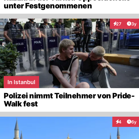
unter Festgenommenen
Arti
27
3y
Interaktione
In Istanbul
Polizei nimmt Teilnehmer von Pride-
Walk fest
Arti
4
6y
Interaktion