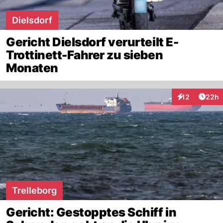
Dielsdorf
Gericht Dielsdorf verurteilt E-
Trottinett-Fahrer zu sieben
Monaten
Artik
12
22h
Interaktionen
Trelleborg
Gericht: Gestopptes Schiff in