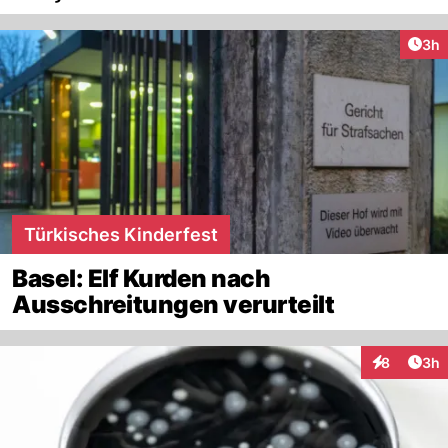
Arti
3h
Türkisches Kinderfest
Basel: Elf Kurden nach
Ausschreitungen verurteilt
Arti
8
3h
Interaktion