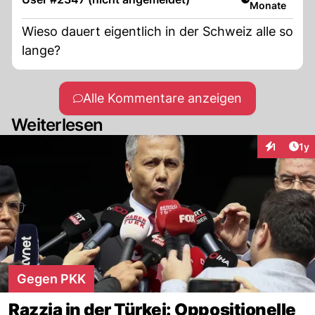
Monate
Wieso dauert eigentlich in der Schweiz alle so
lange?
Alle Kommentare anzeigen
Weiterlesen
Art
1
1y
Interaktion
Gegen PKK
Razzia in der Türkei: Oppositionelle