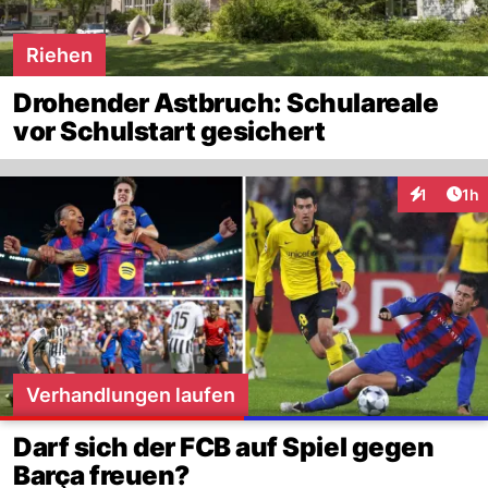
Riehen
Drohender Astbruch: Schulareale
vor Schulstart gesichert
Art
1
1h
Interaktion
Verhandlungen laufen
Darf sich der FCB auf Spiel gegen
Barça freuen?