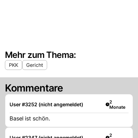
Mehr zum Thema:
PKK
Gericht
Kommentare
Artikel veröff
2
User #3252 (nicht angemeldet)
Monate
Basel ist schön.
Artikel veröff
2
User #2347 (nicht angemeldet)