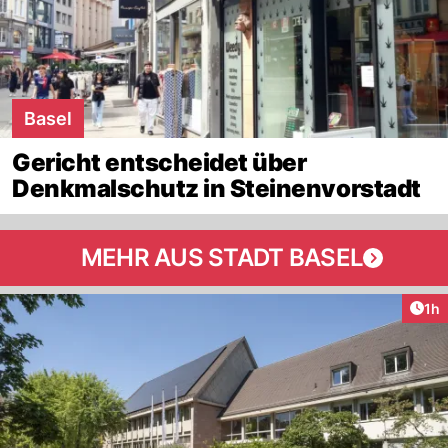
Basel
Gericht entscheidet über
Denkmalschutz in Steinenvorstadt
MEHR AUS STADT BASEL
Art
1h