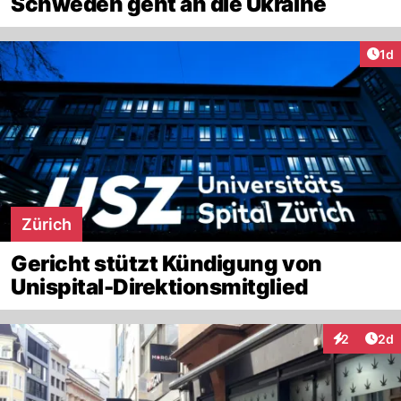
Schweden geht an die Ukraine
Art
1d
Zürich
Gericht stützt Kündigung von
Unispital-Direktionsmitglied
Arti
2
2d
Interaktion