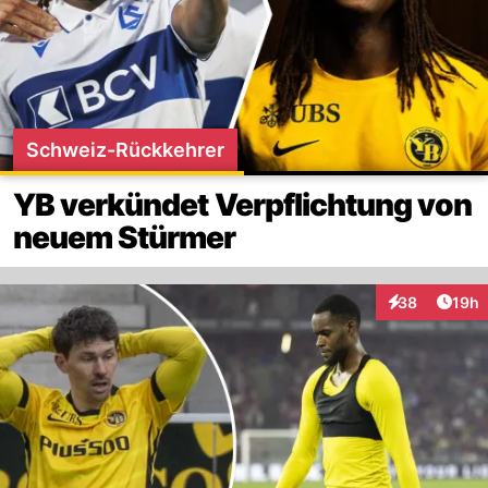
Schweiz-Rückkehrer
YB verkündet Verpflichtung von
neuem Stürmer
Artik
38
19h
Interaktionen