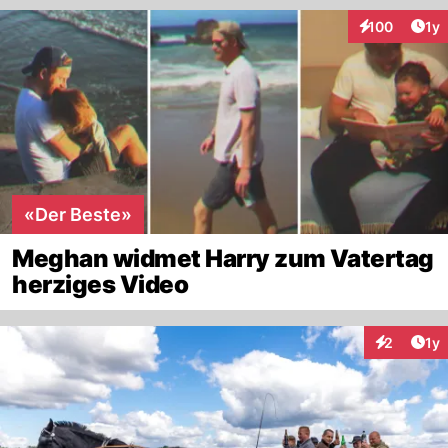
Art
100
1y
Interaktionen
«Der Beste»
Meghan widmet Harry zum Vatertag
herziges Video
Art
2
1y
Interaktion