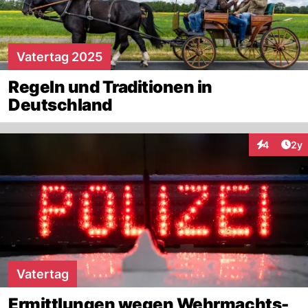
Vatertag 2025
Regeln und Traditionen in
Deutschland
Arti
4
2y
Interaktion
Vatertag
Ermittlungen wegen Wehrmachts-