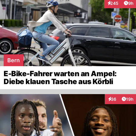
Arti
245
9h
Interaktionen
Bern
E-Bike-Fahrer warten an Ampel:
Diebe klauen Tasche aus Körbli
Artik
36
19h
Interaktionen