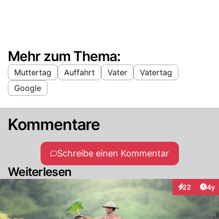
Mehr zum Thema:
Muttertag
Auffahrt
Vater
Vatertag
Google
Kommentare
Schreibe einen Kommentar
Weiterlesen
Arti
22
4y
Interaktionen