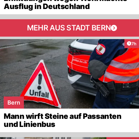
Ausflug in Deutschland
MEHR AUS STADT BERN
Arti
7h
Bern
Mann wirft Steine auf Passanten
und Linienbus