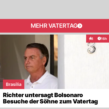
MEHR VATERTAG
Artik
8
16h
Interaktione
Brasília
Richter untersagt Bolsonaro
Besuche der Söhne zum Vatertag