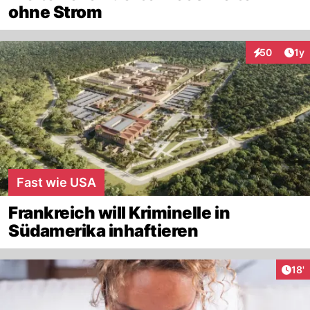
ohne Strom
Art
50
1y
Interaktione
Fast wie USA
Frankreich will Kriminelle in
Südamerika inhaftieren
Arti
18'