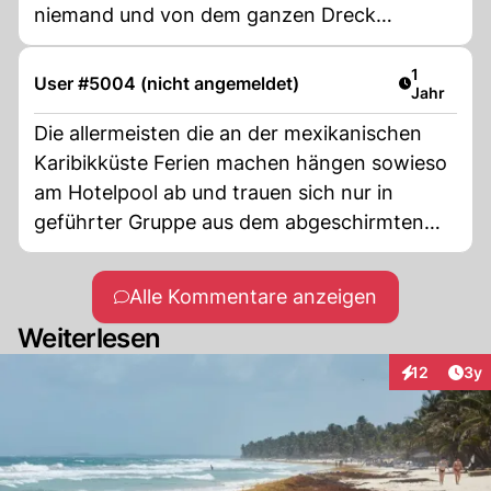
niemand und von dem ganzen Dreck
welchen die Milliardäre in den Ozean kippen
spricht auch niemand und als grosses Vorbild
Artikel ver
1
User #5004 (nicht angemeldet)
Jahr
Herr Bill Gates, Jeff Bezos usw. an ihren
Privatpartys. Sie glauben wohl nicht, dass sie
Die allermeisten die an der mexikanischen
artgerecht ihr Zeugs entsorgen? Alles wird in
Karibikküste Ferien machen hängen sowieso
das Meer abgelassen und aus ökonomischen
am Hotelpool ab und trauen sich nur in
Gründen in das Meer reissen lassen und dann
geführter Gruppe aus dem abgeschirmten
wundert man sich, dass die Auswirkung
Hoteldistrikt raus.
solche sind?
Alle Kommentare anzeigen
Weiterlesen
Arti
12
3y
Interaktione