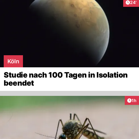
Arti
24'
Köln
Studie nach 100 Tagen in Isolation
beendet
Art
1h