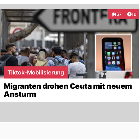
Art
157
1d
Interaktionen
Tiktok-Mobilisierung
Migranten drohen Ceuta mit neuem
Ansturm
Footer