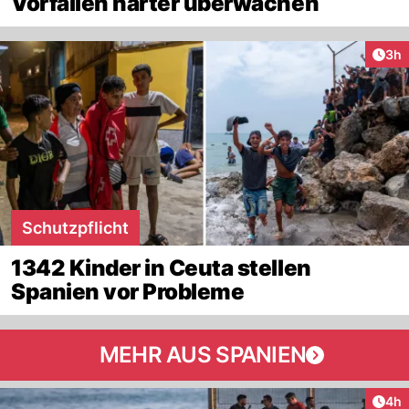
Vorfällen härter überwachen
Arti
3h
Schutzpflicht
1342 Kinder in Ceuta stellen
Spanien vor Probleme
MEHR AUS SPANIEN
Arti
4h