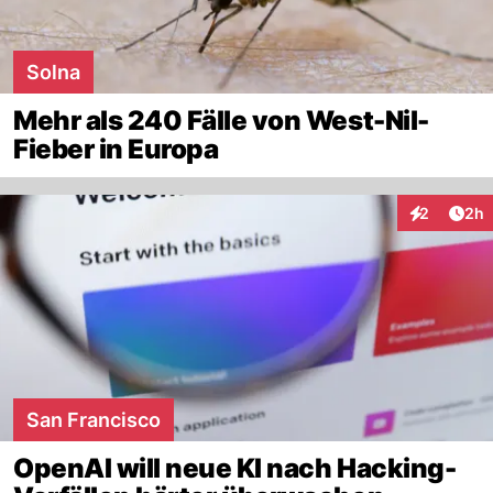
Solna
Mehr als 240 Fälle von West-Nil-
Fieber in Europa
Arti
2
2h
Interaktion
San Francisco
OpenAI will neue KI nach Hacking-