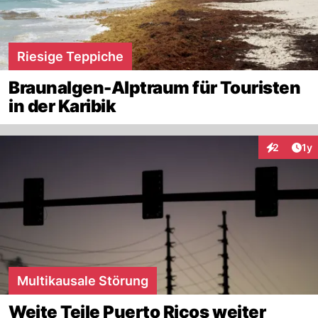
Riesige Teppiche
Braunalgen-Alptraum für Touristen
in der Karibik
Art
2
1y
Interaktion
Multikausale Störung
Weite Teile Puerto Ricos weiter