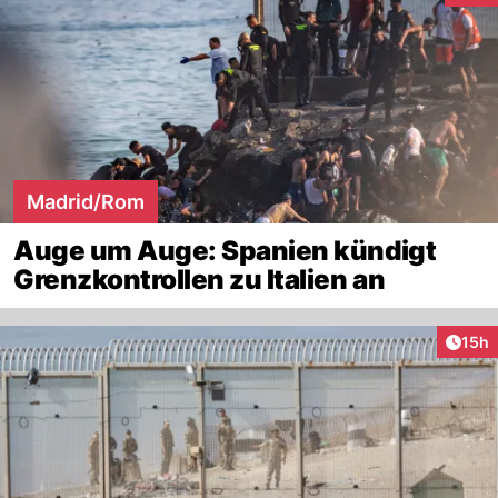
Madrid/Rom
Auge um Auge: Spanien kündigt
Grenzkontrollen zu Italien an
Artik
15h