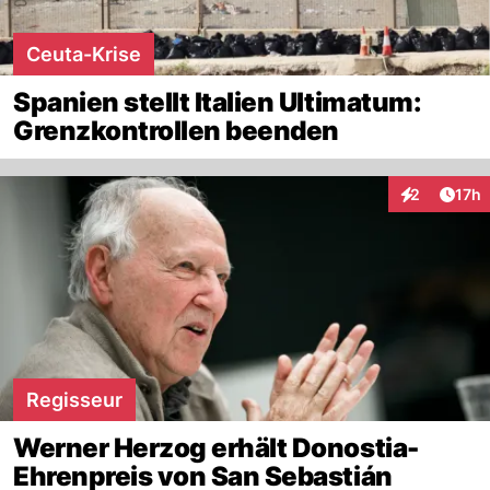
Ceuta-Krise
Spanien stellt Italien Ultimatum:
Grenzkontrollen beenden
Artik
2
17h
Interaktione
Regisseur
Werner Herzog erhält Donostia-
Ehrenpreis von San Sebastián