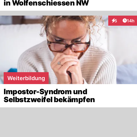
in Wolfenschiessen NW
Artik
5
14h
Interaktione
Weiterbildung
Impostor-Syndrom und
Selbstzweifel bekämpfen