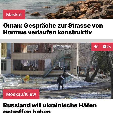
Maskat
Oman: Gespräche zur Strasse von
Hormus verlaufen konstruktiv
Arti
3
2h
Interaktion
Moskau/Kiew
Russland will ukrainische Häfen
getroffen haben