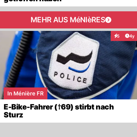
MEHR AUS MéNIèRES
Arti
5
4y
Interaktion
In Ménière FR
E-Bike-Fahrer (†69) stirbt nach
Sturz