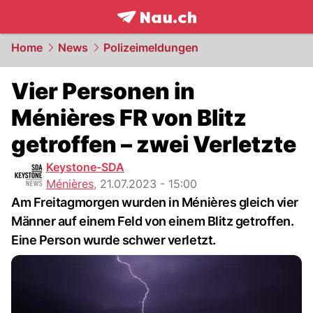
frontpage.
NAU.ch
Home
News
Polizeimeldungen
Vier Personen in
Ménières FR von Blitz
getroffen – zwei Verletzte
Keystone-SDA
Ménières
,
21.07.2023 - 15:00
Am Freitagmorgen wurden in Ménières gleich vier
Männer auf einem Feld von einem Blitz getroffen.
Eine Person wurde schwer verletzt.