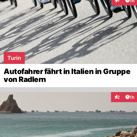
Art
7
1h
Interaktion
Turin
Autofahrer fährt in Italien in Gruppe
von Radlern
Art
2
1h
Interaktion