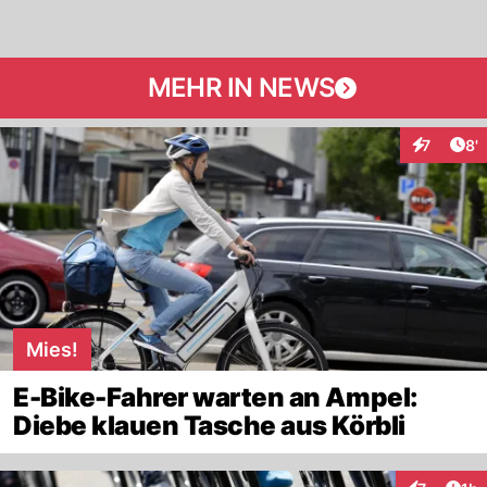
MEHR IN NEWS
Art
7
8'
Interaktio
Mies!
E-Bike-Fahrer warten an Ampel:
Diebe klauen Tasche aus Körbli