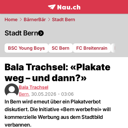
frontpage.
NAU.ch
Home
BärnerBär
Stadt Bern
Stadt Bern
BSC Young Boys
SC Bern
FC Breitenrain
BSV B
Bala Trachsel: «Plakate
weg – und dann?»
Bala Trachsel
Bern
,
30.05.2026 - 03:06
In Bern wird erneut über ein Plakatverbot
diskutiert. Die Initiative «Bern werbefrei» will
kommerzielle Werbung aus dem Stadtbild
verbannen.