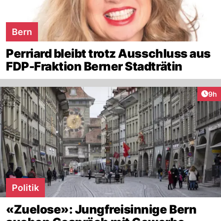
Bern
Perriard bleibt trotz Ausschluss aus
FDP-Fraktion Berner Stadträtin
Arti
9h
Politik
«Zuelose»: Jungfreisinnige Bern