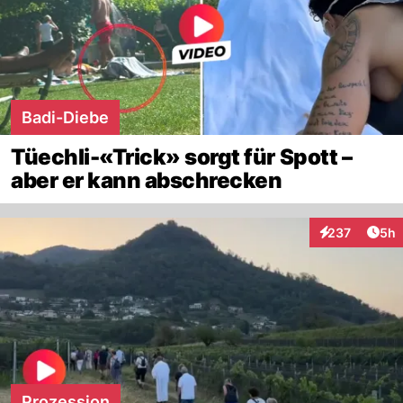
Badi-Diebe
Tüechli-«Trick» sorgt für Spott –
aber er kann abschrecken
Arti
237
5h
Interaktionen
Prozession