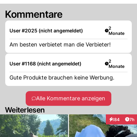
Kommentare
Artikel veröff
2
User #2025 (nicht angemeldet)
Monate
Am besten verbietet man die Verbieter!
Artikel veröff
2
User #1168 (nicht angemeldet)
Monate
Gute Produkte brauchen keine Werbung.
Alle Kommentare anzeigen
Weiterlesen
Arti
184
7h
Interaktionen