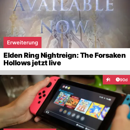
Erweiterung
Elden Ring Nightreign: The Forsaken
Hollows jetzt live
Artik
1
90d
Interaktione