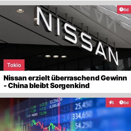
Arti
6d
Tokio
Nissan erzielt überraschend Gewinn
- China bleibt Sorgenkind
Arti
5
6d
Interaktion