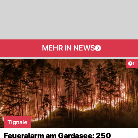
MEHR IN NEWS
Art
1'
Tignale
Feueralarm am Gardasee: 250