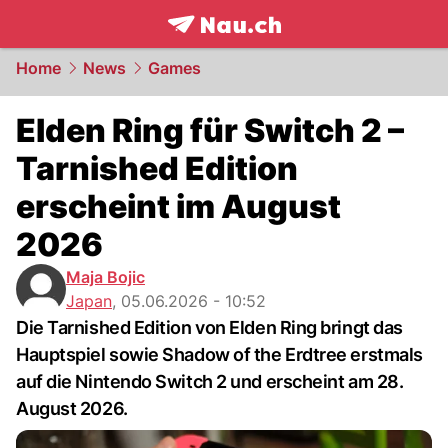
frontpage.
NAU.ch
Home
News
Games
Elden Ring für Switch 2 –
Tarnished Edition
erscheint im August
2026
Maja Bojic
Japan
,
05.06.2026 - 10:52
Die Tarnished Edition von Elden Ring bringt das
Hauptspiel sowie Shadow of the Erdtree erstmals
auf die Nintendo Switch 2 und erscheint am 28.
August 2026.