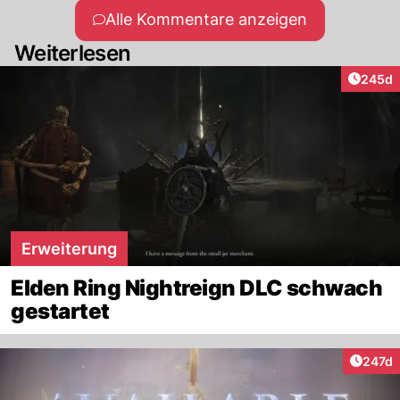
Alle Kommentare anzeigen
Weiterlesen
Artikel
245d
Erweiterung
Elden Ring Nightreign DLC schwach
gestartet
Artike
247d