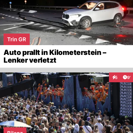
Trin GR
Auto prallt in Kilometerstein –
Lenker verletzt
Art
5
9'
Interaktio