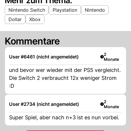
Mehr zum Thema:
Nintendo Switch
Playstation
Nintendo
Dollar
Xbox
Kommentare
Artikel veröff
2
User #6461 (nicht angemeldet)
Monate
und bevor wer wieder mit der PS5 vergleicht.
Die Switch 2 verbraucht 12x weniger Strom
:D
Artikel veröff
2
User #2734 (nicht angemeldet)
Monate
Super Spiel, aber nach n+3 ist es nun vorbei.