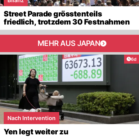
Bilanz
Street Parade grösstenteils
friedlich, trotzdem 30 Festnahmen
MEHR AUS JAPAN
Arti
6d
Nach Intervention
Yen legt weiter zu