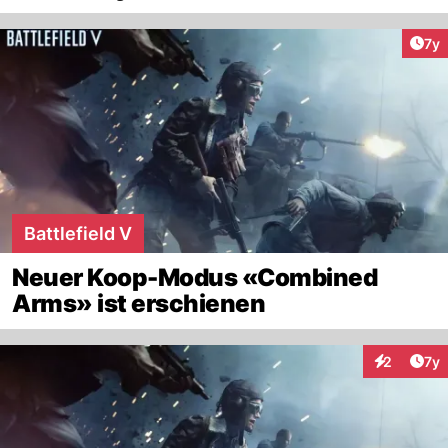
Art
7y
Battlefield V
Neuer Koop-Modus «Combined
Arms» ist erschienen
Art
2
7y
Interaktion