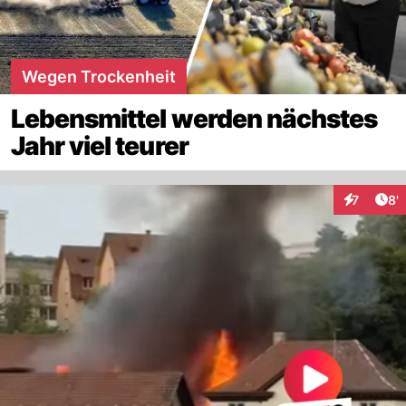
Wegen Trockenheit
Lebensmittel werden nächstes
Jahr viel teurer
Art
7
8'
Interaktio