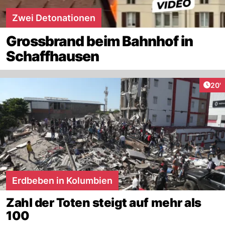
Zwei Detonationen
Grossbrand beim Bahnhof in
Schaffhausen
Arti
20'
Erdbeben in Kolumbien
Zahl der Toten steigt auf mehr als
100