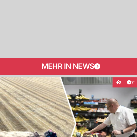
MEHR IN NEWS
Art
2
7'
Interaktio