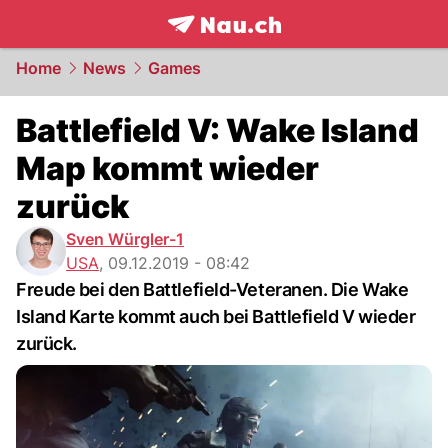
frontpage.
NAU.ch
Home
News
Games
Battlefield V: Wake Island
Map kommt wieder
zurück
Sven Würgler-1
USA
,
09.12.2019 - 08:42
Freude bei den Battlefield-Veteranen. Die Wake
Island Karte kommt auch bei Battlefield V wieder
zurück.