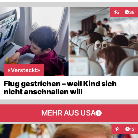
Arti
5
38'
Interaktione
«Versteckt»
Flug gestrichen – weil Kind sich
nicht anschnallen will
MEHR AUS USA
Arti
1
13'
Interaktion