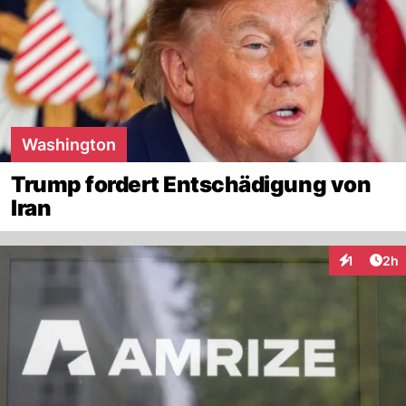
Washington
Trump fordert Entschädigung von
Iran
Arti
1
2h
Interaktion