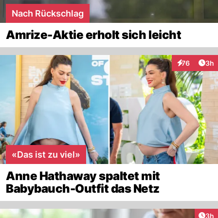
Nach Rückschlag
Amrize-Aktie erholt sich leicht
Arti
76
3h
Interaktionen
«Das ist zu viel»
Anne Hathaway spaltet mit
Babybauch-Outfit das Netz
Arti
3h