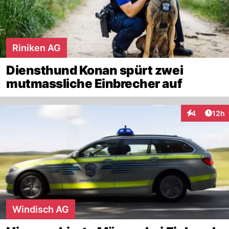
Riniken AG
Diensthund Konan spürt zwei
mutmassliche Einbrecher auf
Artik
4
12h
Interaktione
Windisch AG