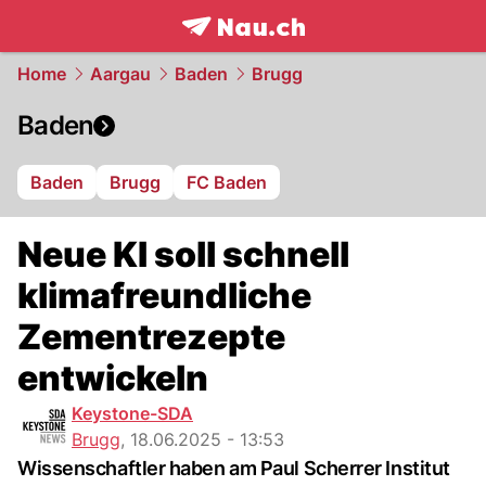
frontpage.
NAU.ch
Home
Aargau
Baden
Brugg
Baden
Baden
Brugg
FC Baden
Neue KI soll schnell
klimafreundliche
Zementrezepte
entwickeln
Keystone-SDA
Brugg
,
18.06.2025 - 13:53
Wissenschaftler haben am Paul Scherrer Institut