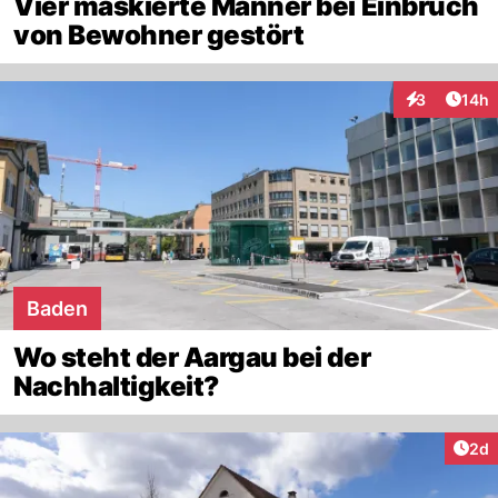
Vier maskierte Männer bei Einbruch
von Bewohner gestört
Artik
3
14h
Interaktione
Baden
Wo steht der Aargau bei der
Nachhaltigkeit?
Arti
2d