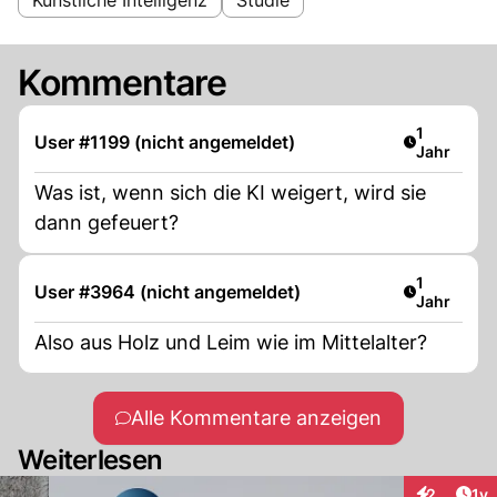
Kommentare
Artikel ver
1
User #1199 (nicht angemeldet)
Jahr
Was ist, wenn sich die KI weigert, wird sie
dann gefeuert?
Artikel ver
1
User #3964 (nicht angemeldet)
Jahr
Also aus Holz und Leim wie im Mittelalter?
Alle Kommentare anzeigen
Weiterlesen
Art
2
1y