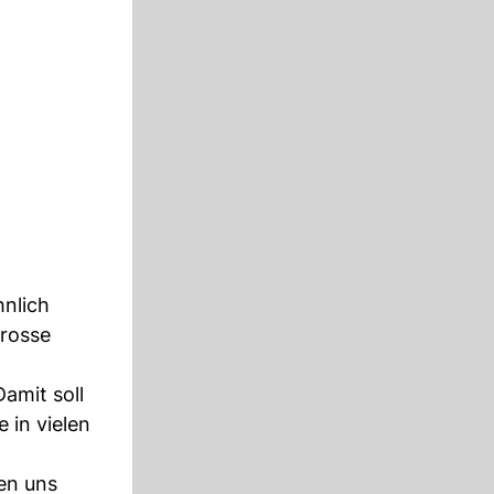
nlich
grosse
amit soll
 in vielen
en uns