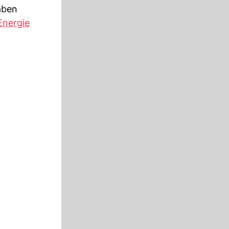
aben
Energie