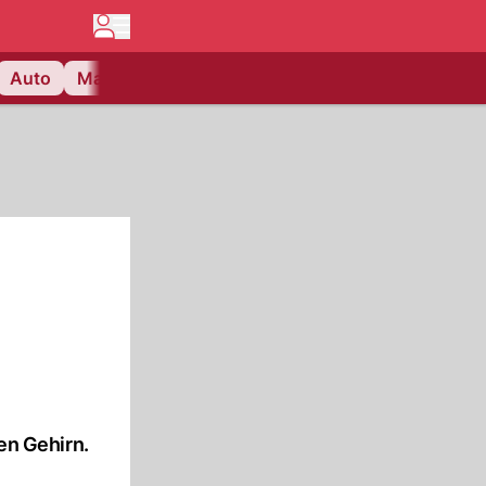
Auto
Matchcenter
Videos
Nau Plus
Lifestyle
en Gehirn.