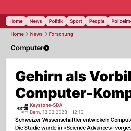
Home
News
Politik
Sport
People
Polizei
Home
News
Forschung
Computer
Gehirn als Vorbil
Computer-Komp
Keystone-SDA
Bern
,
13.03.2023 - 12:16
Schweizer Wissenschaftler entwickeln Compute
Die Studie wurde in «Science Advances» vorgest