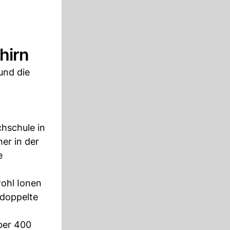
hirn
und die
hschule in
her in der
e
wohl Ionen
 doppelte
ber 400