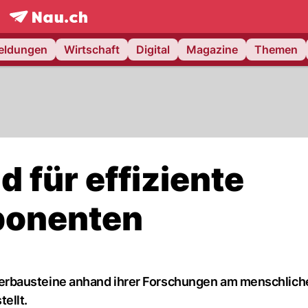
frontpage.
NAU.ch
meldungen
Wirtschaft
Digital
Magazine
Themen
d für effiziente
onenten
rbausteine anhand ihrer Forschungen am menschlich
ellt.