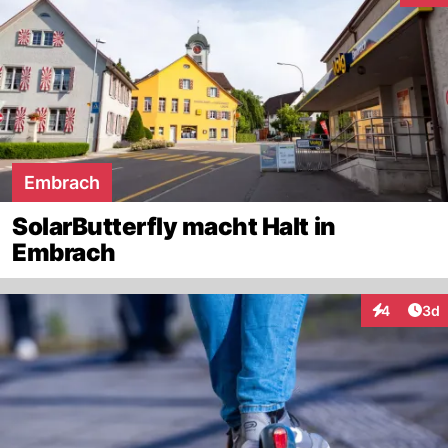
Embrach
SolarButterfly macht Halt in
Embrach
Arti
4
3d
Interaktion