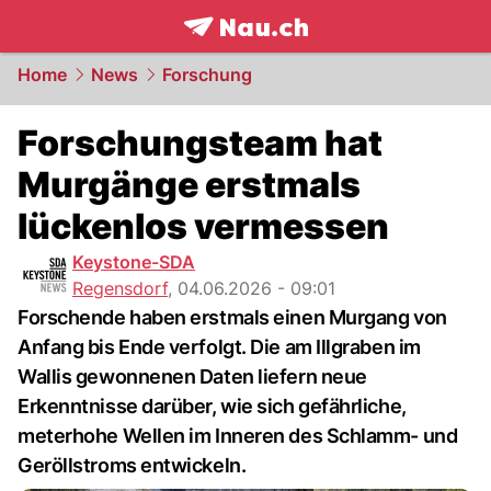
frontpage.
NAU.ch
Home
News
Forschung
Forschungsteam hat
Murgänge erstmals
lückenlos vermessen
Keystone-SDA
Regensdorf
,
04.06.2026 - 09:01
Forschende haben erstmals einen Murgang von
Anfang bis Ende verfolgt. Die am Illgraben im
Wallis gewonnenen Daten liefern neue
Erkenntnisse darüber, wie sich gefährliche,
meterhohe Wellen im Inneren des Schlamm- und
Geröllstroms entwickeln.