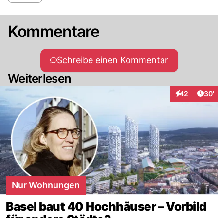
Kommentare
Schreibe einen Kommentar
Weiterlesen
Arti
42
30'
Interaktionen
Nur Wohnungen
Basel baut 40 Hochhäuser – Vorbild