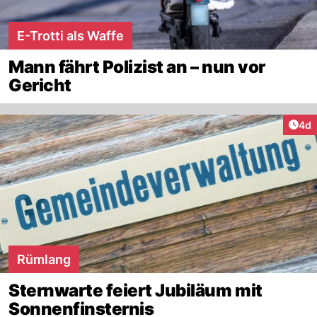
E-Trotti als Waffe
Mann fährt Polizist an – nun vor
Gericht
Arti
4d
Rümlang
Sternwarte feiert Jubiläum mit
Sonnenfinsternis