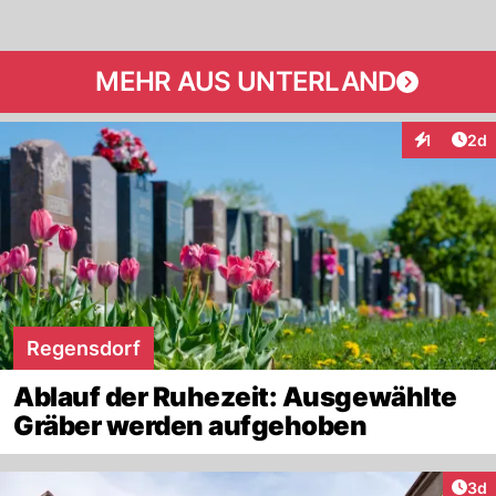
MEHR AUS UNTERLAND
Arti
1
2d
Interaktion
Regensdorf
Ablauf der Ruhezeit: Ausgewählte
Gräber werden aufgehoben
Arti
3d