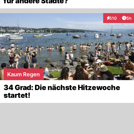
für andere Städte?
Arti
510
5h
Interaktionen
Kaum Regen
34 Grad: Die nächste Hitzewoche
startet!