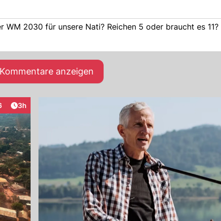
r WM 2030 für unsere Nati? Reichen 5 oder braucht es 11? 
e Kommentare anzeigen
Artikel veröffentlicht:
6
3h
eraktionen