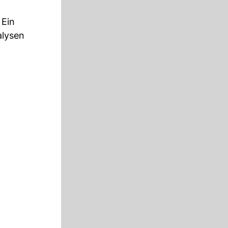
 Ein
alysen