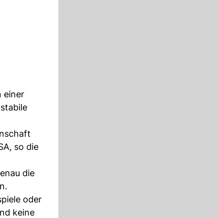
 einer
stabile
nnschaft
A, so die
genau die
n.
piele oder
nd keine