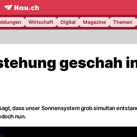
frontpage.
NAU.ch
meldungen
Wirtschaft
Digital
Magazine
Themen
stehung geschah i
agt, dass unser Sonnensystem grob simultan entstand
edoch nun.