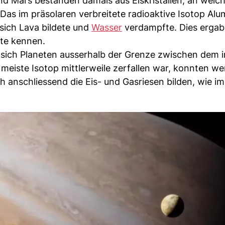
d Mars bestanden damals aus Eiskristallen, an welc
as im präsolaren verbreitete radioaktive Isotop Al
sich Lava bildete und
Wasser
verdampfte. Dies ergab
ute kennen.
n sich Planeten ausserhalb der Grenze zwischen dem 
eiste Isotop mittlerweile zerfallen war, konnten we
 anschliessend die Eis- und Gasriesen bilden, wie im