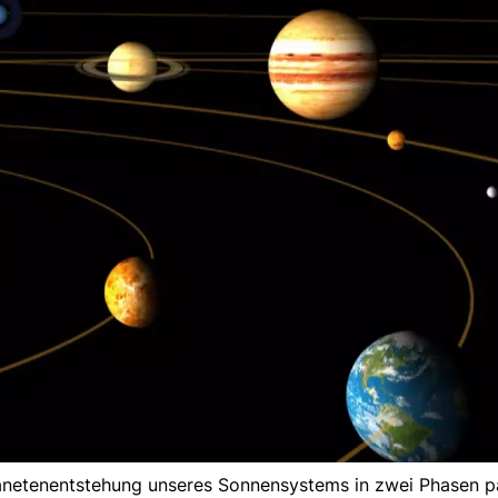
anetenentstehung unseres Sonnensystems in zwei Phasen pa