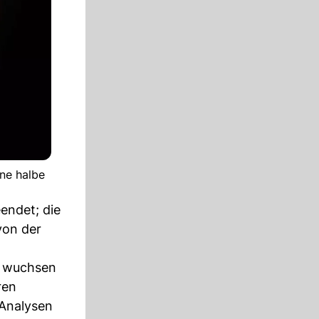
ine halbe
endet; die
von der
d wuchsen
ren
Analysen