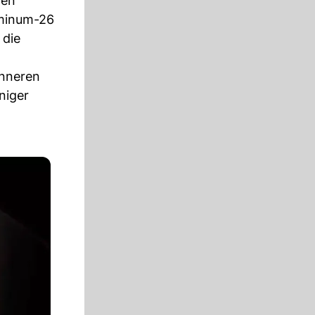
hen
uminum-26
 die
inneren
niger