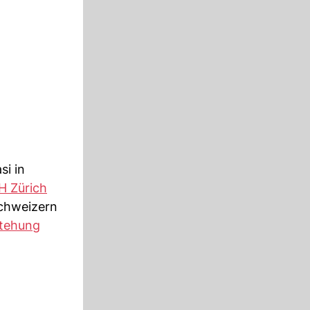
si in
H Zürich
Schweizern
stehung