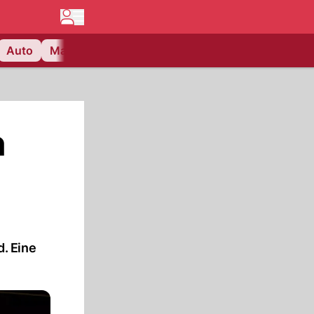
Auto
Matchcenter
Videos
Nau Plus
Lifestyle
n
. Eine