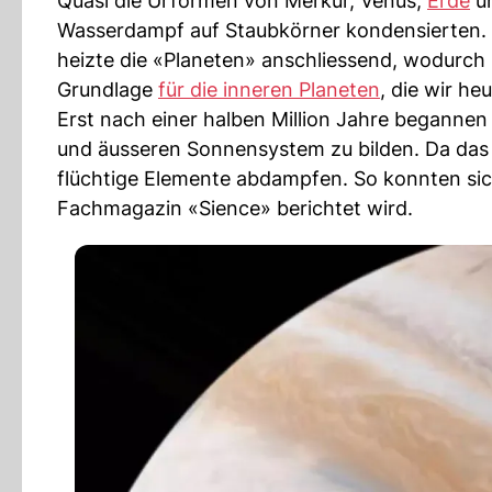
Quasi die Urformen von Merkur, Venus,
Erde
un
Wasserdampf auf Staubkörner kondensierten. D
heizte die «Planeten» anschliessend, wodurch 
Grundlage
für die inneren Planeten
, die wir he
Erst nach einer halben Million Jahre beganne
und äusseren Sonnensystem zu bilden. Da das m
flüchtige Elemente abdampfen. So konnten sich
Fachmagazin «Sience» berichtet wird.