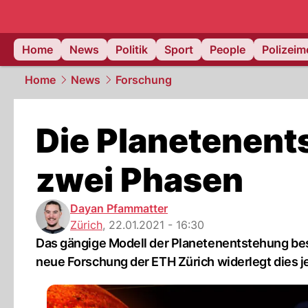
Home
News
Politik
Sport
People
Polizei
Home
News
Forschung
Die Planetenent
zwei Phasen
Dayan Pfammatter
Zürich
,
22.01.2021 - 16:30
Das gängige Modell der Planetenentstehung bes
neue Forschung der ETH Zürich widerlegt dies j