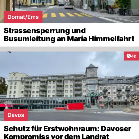
Domat/Ems
Strassensperrung und
Busumleitung an Maria Himmelfahrt
Arti
4h
Davos
Schutz für Erstwohnraum: Davoser
Kompromiss vor dem Landrat