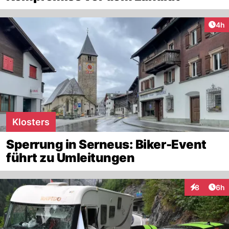
Arti
4h
Klosters
Sperrung in Serneus: Biker-Event
führt zu Umleitungen
Arti
8
6h
Interaktion