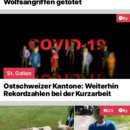
Wolfsangriffen getötet
Arti
6y
St. Gallen
Ostschweizer Kantone: Weiterhin
Rekordzahlen bei der Kurzarbeit
Arti
625
6y
Interaktionen