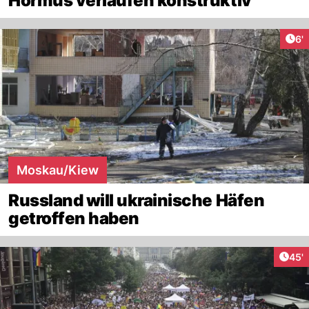
Hormus verlaufen konstruktiv
Art
6'
Moskau/Kiew
Russland will ukrainische Häfen
getroffen haben
Arti
45'