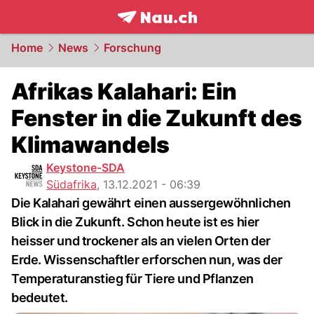
frontpage.
NAU.ch
Home
News
Forschung
Afrikas Kalahari: Ein
Fenster in die Zukunft des
Klimawandels
Keystone-SDA
Südafrika
,
13.12.2021 - 06:39
Die Kalahari gewährt einen aussergewöhnlichen
Blick in die Zukunft. Schon heute ist es hier
heisser und trockener als an vielen Orten der
Erde. Wissenschaftler erforschen nun, was der
Temperaturanstieg für Tiere und Pflanzen
bedeutet.