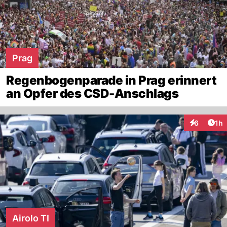
Prag
Regenbogenparade in Prag erinnert
an Opfer des CSD-Anschlags
Art
6
1h
Interaktion
Airolo TI