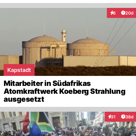
Artik
6
20d
Interaktionen
Kapstadt
Mitarbeiter in Südafrikas
Atomkraftwerk Koeberg Strahlung
ausgesetzt
Artik
31
38d
Interaktionen