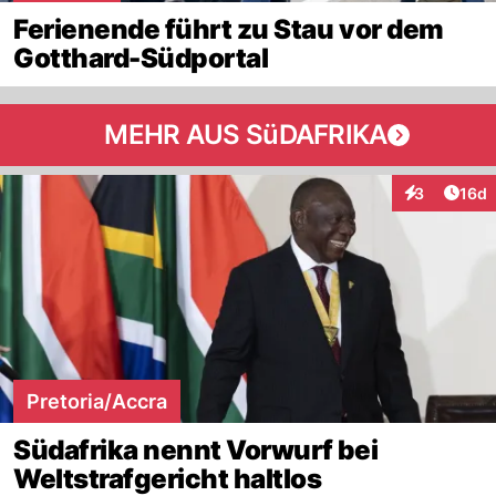
Ferienende führt zu Stau vor dem
Gotthard-Südportal
MEHR AUS SüDAFRIKA
Artik
3
16d
Interaktione
Pretoria/Accra
Südafrika nennt Vorwurf bei
Weltstrafgericht haltlos