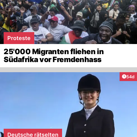
Proteste
25'000 Migranten fliehen in
Südafrika vor Fremdenhass
Artik
54d
Deutsche rätselten