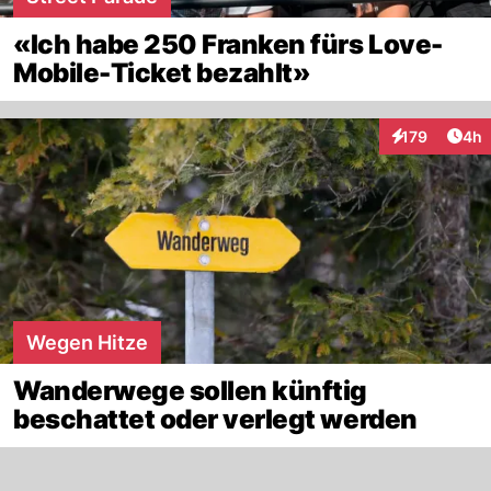
«Ich habe 250 Franken fürs Love-
Mobile-Ticket bezahlt»
Arti
179
4h
Interaktionen
Wegen Hitze
Wanderwege sollen künftig
beschattet oder verlegt werden