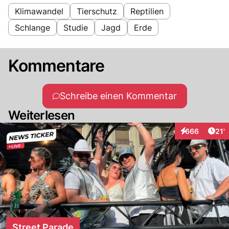
Klimawandel
Tierschutz
Reptilien
Schlange
Studie
Jagd
Erde
Kommentare
Schreibe einen Kommentar
Weiterlesen
Arti
666
21'
Interaktionen
Street Parade