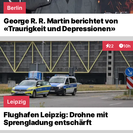
Berlin
George R. R. Martin berichtet von
«Traurigkeit und Depressionen»
Artik
22
10h
Interaktionen
Leipzig
Flughafen Leipzig: Drohne mit
Sprengladung entschärft