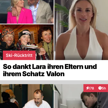
Ski-Rücktritt
So dankt Lara ihren Eltern und
ihrem Schatz Valon
Arti
178
5h
Interaktionen