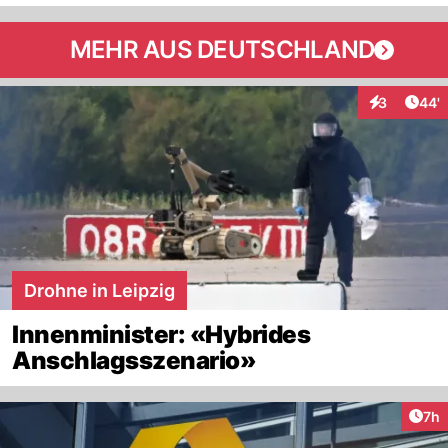
MEHR AUS DEUTSCHLAND
Arti
3
44'
Interaktione
Drohne in Leipzig
Innenminister: «Hybrides
Anschlagsszenario»
Arti
7h