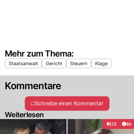
Mehr zum Thema:
Staatsanwalt
Gericht
Steuern
Klage
Kommentare
Schreibe einen Kommentar
Weiterlesen
Arti
272
6h
Interaktionen