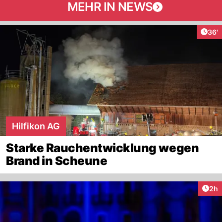
MEHR IN NEWS
Arti
36'
Hilfikon AG
Starke Rauchentwicklung wegen
Brand in Scheune
Arti
2h