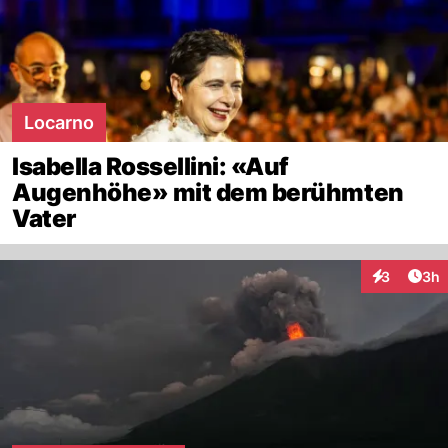
Locarno
Isabella Rossellini: «Auf
Augenhöhe» mit dem berühmten
Vater
Arti
3
3h
Interaktion