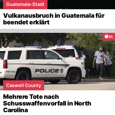
Guatemala-Stadt
Vulkanausbruch in Guatemala für
beendet erklärt
Arti
3h
Caswell County
Mehrere Tote nach
Schusswaffenvorfall in North
Carolina