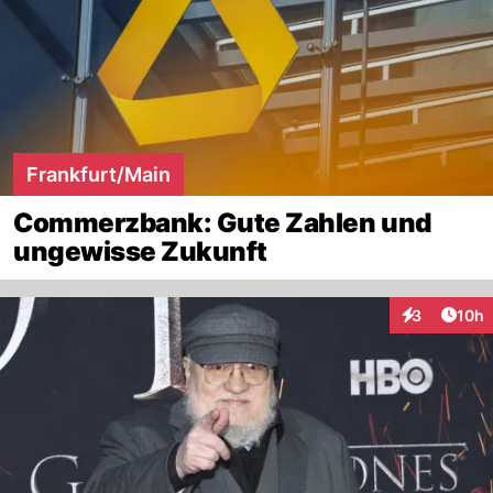
Frankfurt/Main
Commerzbank: Gute Zahlen und
ungewisse Zukunft
Artik
3
10h
Interaktione