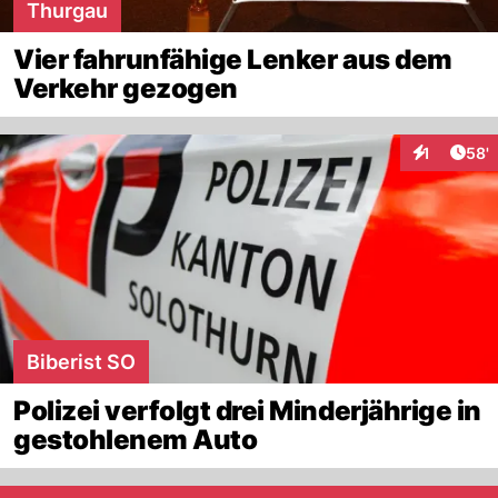
Thurgau
Vier fahrunfähige Lenker aus dem
Verkehr gezogen
Arti
1
58'
Interaktion
Biberist SO
Polizei verfolgt drei Minderjährige in
gestohlenem Auto