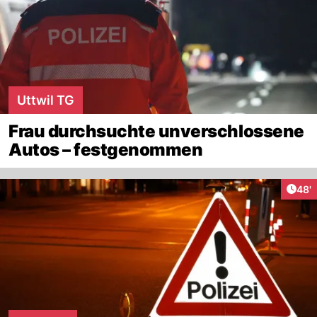
Uttwil TG
Frau durchsuchte unverschlossene
Autos – festgenommen
Arti
48'