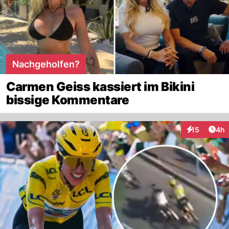
Nachgeholfen?
Carmen Geiss kassiert im Bikini
bissige Kommentare
Arti
15
4h
Interaktione