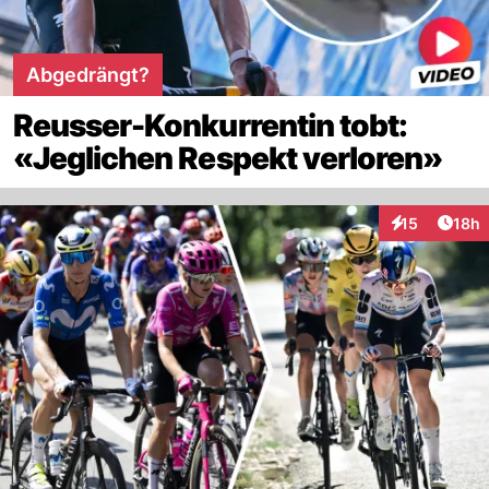
Abgedrängt?
Reusser-Konkurrentin tobt:
«Jeglichen Respekt verloren»
Artik
15
18h
Interaktionen