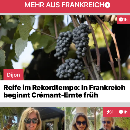
MEHR AUS FRANKREICH
Art
1h
Dijon
Reife im Rekordtempo: In Frankreich
beginnt Crémant-Ernte früh
Art
31
1h
Interaktione