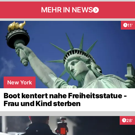
MEHR IN NEWS
Arti
11'
New York
Boot kentert nahe Freiheitsstatue -
Frau und Kind sterben
Arti
28'