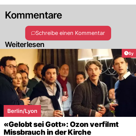
Kommentare
Schreibe einen Kommentar
Weiterlesen
Arti
6y
Berlin/Lyon
«Gelobt sei Gott»: Ozon verfilmt
Missbrauch in der Kirche