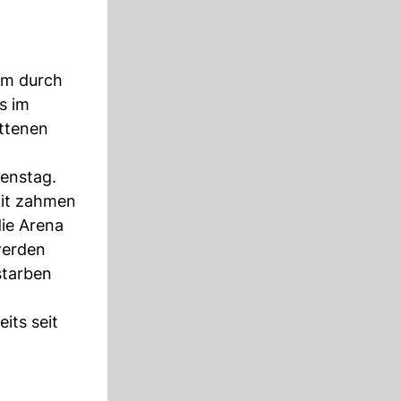
Arm durch
s im
ittenen
enstag.
it zahmen
die Arena
werden
starben
its seit