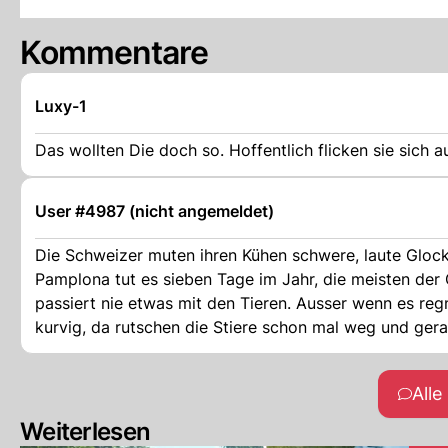
Kommentare
Luxy-1
Das wollten Die doch so. Hoffentlich flicken sie sich
User #4987 (nicht angemeldet)
Die Schweizer muten ihren Kühen schwere, laute Glock
Pamplona tut es sieben Tage im Jahr, die meisten der
passiert nie etwas mit den Tieren. Ausser wenn es reg
kurvig, da rutschen die Stiere schon mal weg und ger
sie haben es schliesslich gewollt. Immerhin sind sie m
sie auch gemeinsam vor dem Start. Der Startböller f
All
Weiterlesen