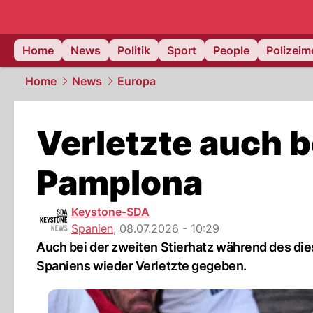
Home
News
Politik
Sport
People
Polizei
Home
News
Europa
Verletzte auch b
Pamplona
Keystone-SDA
Spanien
,
08.07.2026 - 10:29
Auch bei der zweiten Stierhatz während des di
Spaniens wieder Verletzte gegeben.