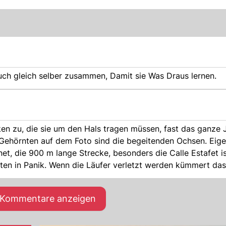
 auch gleich selber zusammen, Damit sie Was Draus lernen.
en zu, die sie um den Hals tragen müssen, fast das ganze J
 Gehörnten auf dem Foto sind die begeitenden Ochsen. Eige
net, die 900 m lange Strecke, besonders die Calle Estafet i
aten in Panik. Wenn die Läufer verletzt werden kümmert da
it einer zusammengerollten Zeitung gegen die Stiere bewaff
ällt genau um 8 Uhr morgens, am Museum.
e Kommentare anzeigen