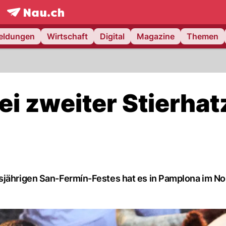
frontpage.
NAU.ch
meldungen
Wirtschaft
Digital
Magazine
Themen
ei zweiter Stierhatz
esjährigen San-Fermín-Festes hat es in Pamplona im N