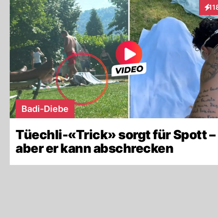
11
Inte
Badi-Diebe
Tüechli-«Trick» sorgt für Spott –
aber er kann abschrecken