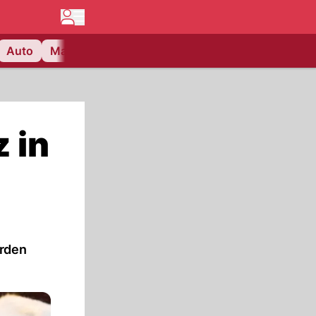
Auto
Matchcenter
Videos
Nau Plus
Lifestyle
 in
orden