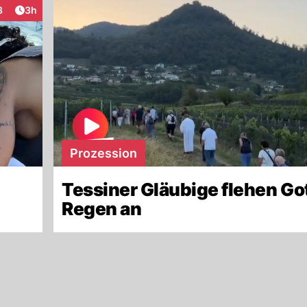
Artikel veröffentlicht:
8
3h
raktionen
Prozession
Tessiner Gläubige flehen Go
Regen an