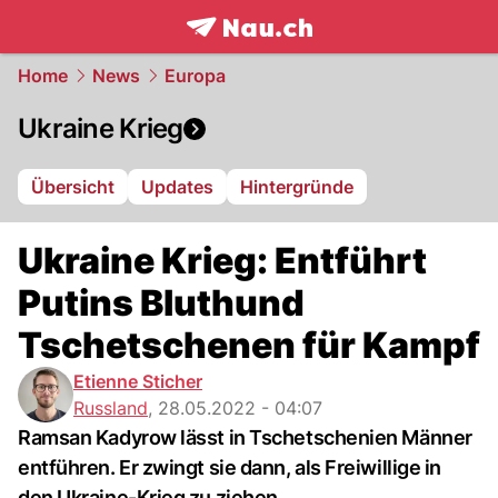
frontpage.
NAU.ch
Home
News
Europa
Ukraine Krieg
Übersicht
Updates
Hintergründe
Ukraine Krieg: Entführt
Putins Bluthund
Tschetschenen für Kampf
Etienne Sticher
Russland
,
28.05.2022 - 04:07
Ramsan Kadyrow lässt in Tschetschenien Männer
entführen. Er zwingt sie dann, als Freiwillige in
den Ukraine-Krieg zu ziehen.