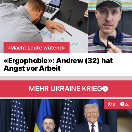
«Macht Leute wütend»
«Ergophobie»: Andrew (32) hat
Angst vor Arbeit
MEHR UKRAINE KRIEG
Arti
73
2d
Interaktionen