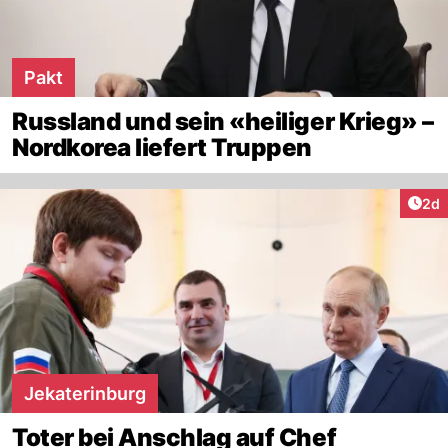
Pakt
Russland und sein «heiliger Krieg» –
Nordkorea liefert Truppen
Arti
2d
Jekaterinburg
Toter bei Anschlag auf Chef