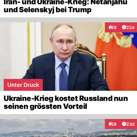
Iran- und Ukraine-Krieg: Netanjahu
und Selenskyj bei Trump
Artik
69
22d
Interaktionen
Unter Druck
Ukraine-Krieg kostet Russland nun
seinen grössten Vorteil
Artik
58
23d
Interaktionen