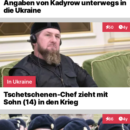
Angaben von Kadyrow unterwegs in
die Ukraine
Arti
50
4y
Interaktionen
In Ukraine
Tschetschenen-Chef zieht mit
Sohn (14) in den Krieg
Arti
86
4y
Interaktionen