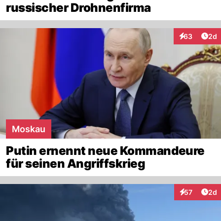
russischer Drohnenfirma
Arti
63
2d
Interaktionen
Moskau
Putin ernennt neue Kommandeure
für seinen Angriffskrieg
Arti
57
2d
Interaktionen