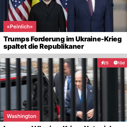
«Peinlich»
Trumps Forderung im Ukraine-Krieg
spaltet die Republikaner
Artik
25
10d
Interaktionen
Washington