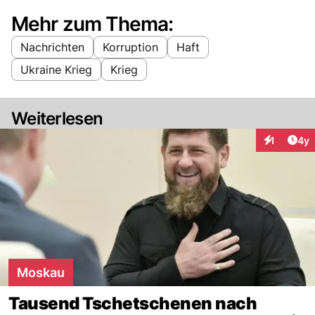
Mehr zum Thema:
Nachrichten
Korruption
Haft
Ukraine Krieg
Krieg
Weiterlesen
Arti
1
4y
Interaktion
Moskau
Tausend Tschetschenen nach