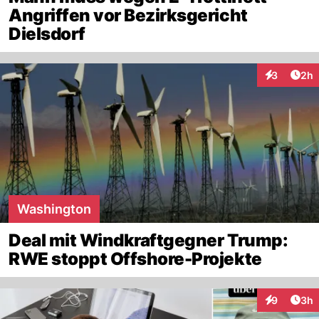
Angriffen vor Bezirksgericht
Dielsdorf
Arti
3
2h
Interaktion
Washington
Deal mit Windkraftgegner Trump:
RWE stoppt Offshore-Projekte
Arti
9
3h
Interaktion