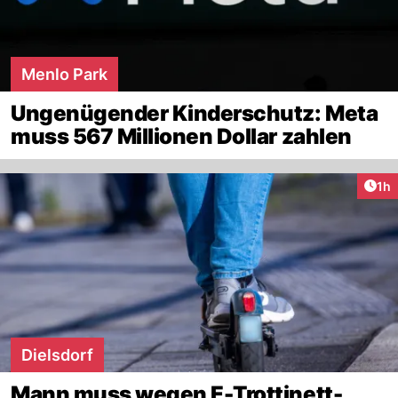
Menlo Park
Ungenügender Kinderschutz: Meta
muss 567 Millionen Dollar zahlen
Art
1h
Dielsdorf
Mann muss wegen E-Trottinett-