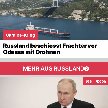
Ukraine-Krieg
Russland beschiesst Frachter vor
Odessa mit Drohnen
MEHR AUS RUSSLAND
Artik
38
20h
Interaktionen