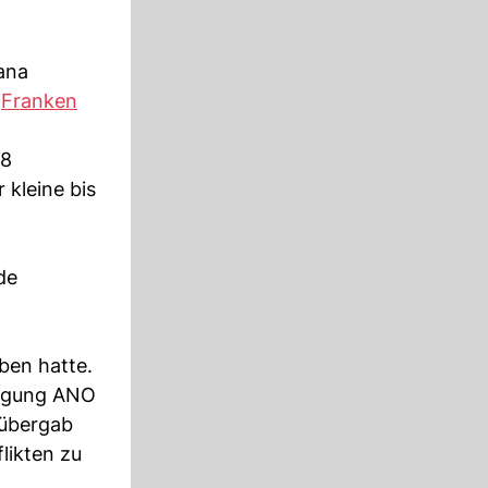
ana
0
Franken
,8
 kleine bis
de
ben hatte.
wegung ANO
 übergab
likten zu