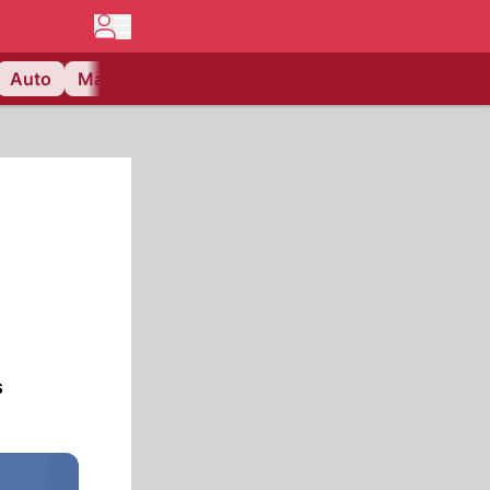
Auto
Matchcenter
Videos
Nau Plus
Lifestyle
s