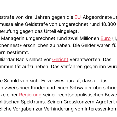
strafe von drei Jahren gegen die
EU
-Abgeordnete J
 müsse eine Geldstrafe von umgerechnet rund 18.80
Berufung gegen das Urteil eingelegt.
ls Managerin umgerechnet rund zwei Millionen
Euro
(1
chennest» erschlichen zu haben. Die Gelder waren für
ern bestimmt.
lliardär Babis selbst vor
Gericht
verantworten. Das
 Immunität aufzuheben. Das Verfahren gegen ihn wur
e Schuld von sich. Er verwies darauf, dass er das
 an zwei seiner Kinder und einen Schwager überschrie
tze einer
Regierung
seiner rechtspopulistischen Be
olitischen Spektrums. Seinen Grosskonzern Agrofert
liche Vorgaben zur Verhinderung von Interessenkonf