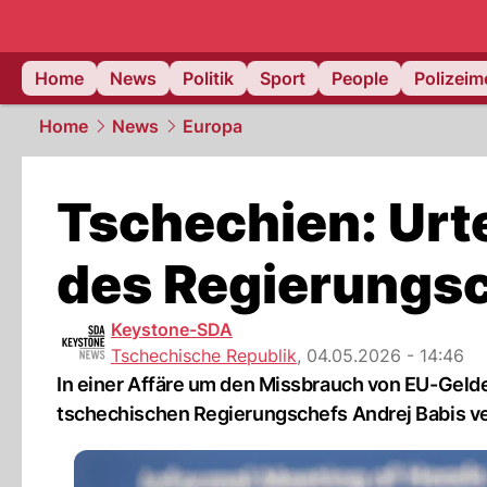
Home
News
Politik
Sport
People
Polizei
Home
News
Europa
Tschechien: Urte
des Regierungs
Keystone-SDA
Tschechische Republik
,
04.05.2026 - 14:46
In einer Affäre um den Missbrauch von EU-Gelder
tschechischen Regierungschefs Andrej Babis ve