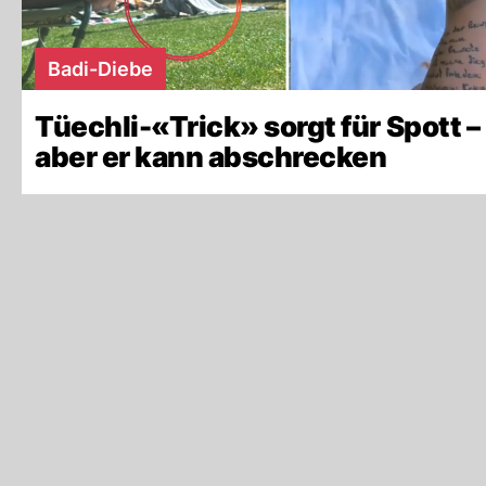
Badi-Diebe
Tüechli-«Trick» sorgt für Spott –
aber er kann abschrecken