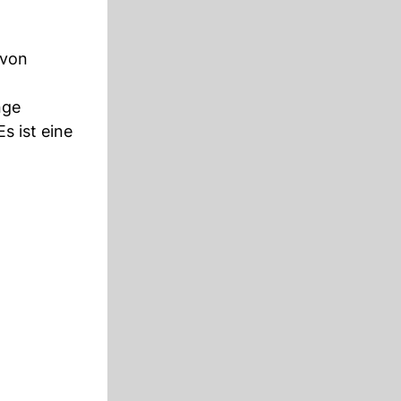
 von
nge
s ist eine