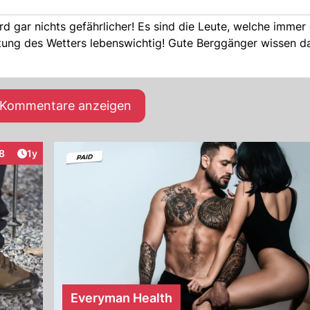
d gar nichts gefährlicher! Es sind die Leute, welche imme
ung des Wetters lebenswichtig! Gute Berggänger wissen das
e Kommentare anzeigen
Artikel veröffentlicht:
8
1y
nteraktionen
Everyman Health