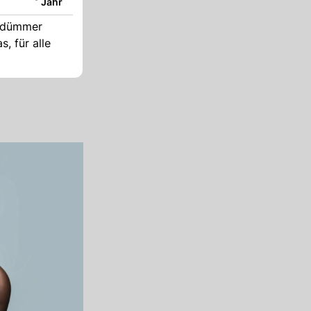
Jahr
r dümmer
, für alle