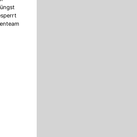
jüngst
sperrt
tenteam