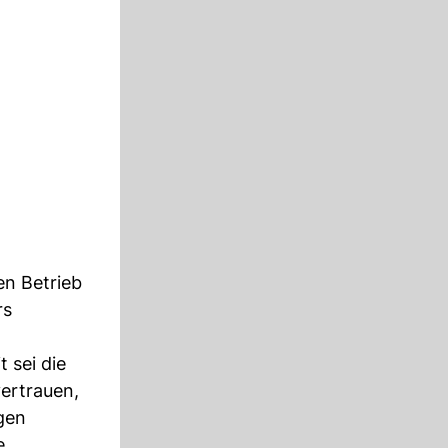
en Betrieb
rs
 sei die
ertrauen,
igen
e.