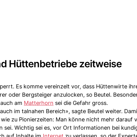
d Hüttenbetriebe zeitweise
errt. Es komme vereinzelt vor, dass Hüttenwirte ihr
er oder Bergsteiger anzulocken, so Beutel. Besonde
r auch am
Matterhorn
sei die Gefahr gross.
uch im talnahen Bereich», sagte Beutel weiter. Damit
ie zu Pionierzeiten: Man könne nicht mehr darauf v
 sei. Wichtig sei es, vor Ort Informationen bei kund
ch auf Inhalte im
Internet
zu verlassen, so der Expert