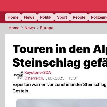
Home
News
Politik
Sport
People
Polizei
Home
News
Europa
Touren in den A
Steinschlag gefä
Keystone-SDA
Österreich
,
31.07.2025 - 13:01
Experten warnen vor zunehmender Steinschlagg
Gestein.