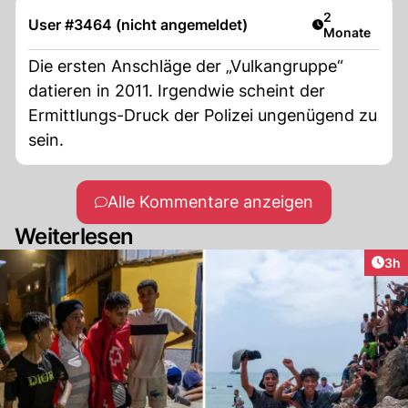
Artikel veröff
2
User #3464 (nicht angemeldet)
Monate
Die ersten Anschläge der „Vulkangruppe“
datieren in 2011. Irgendwie scheint der
Ermittlungs-Druck der Polizei ungenügend zu
sein.
Alle Kommentare anzeigen
Weiterlesen
Arti
3h