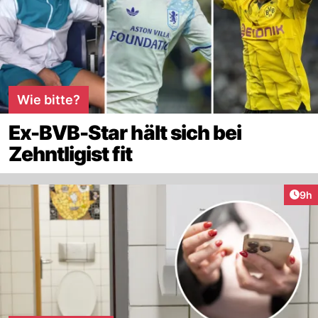
Wie bitte?
Ex-BVB-Star hält sich bei
Zehntligist fit
Arti
9h