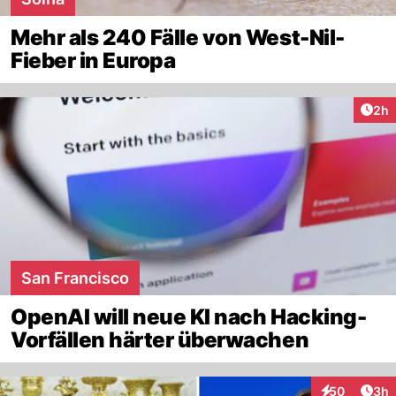
Mehr als 240 Fälle von West-Nil-
Fieber in Europa
Arti
2h
San Francisco
OpenAI will neue KI nach Hacking-
Vorfällen härter überwachen
Arti
50
3h