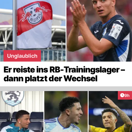
Unglaublich
Er reiste ins RB-Trainingslager –
dann platzt der Wechsel
Arti
9h