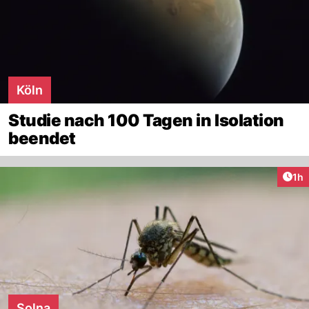
Köln
Studie nach 100 Tagen in Isolation
beendet
Art
1h
Solna