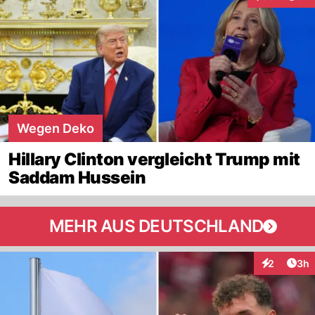
Interaktionen
Wegen Deko
Hillary Clinton vergleicht Trump mit
Saddam Hussein
MEHR AUS DEUTSCHLAND
Arti
2
3h
Interaktion