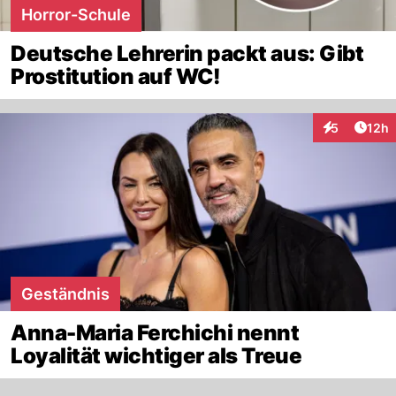
Horror-Schule
Deutsche Lehrerin packt aus: Gibt
Prostitution auf WC!
Artik
5
12h
Interaktione
Geständnis
Anna-Maria Ferchichi nennt
Loyalität wichtiger als Treue