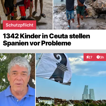
Schutzpflicht
1342 Kinder in Ceuta stellen
Spanien vor Probleme
Arti
27
3h
Interaktionen