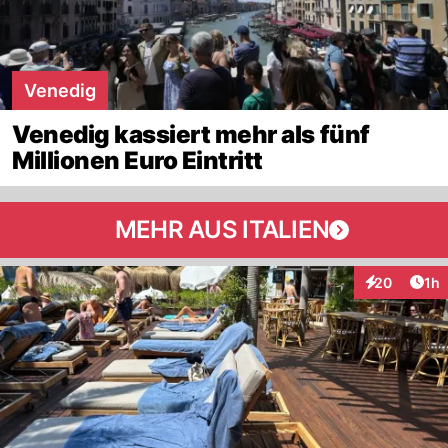
Venedig
Venedig kassiert mehr als fünf
Millionen Euro Eintritt
MEHR AUS ITALIEN
Art
20
1h
Interaktione