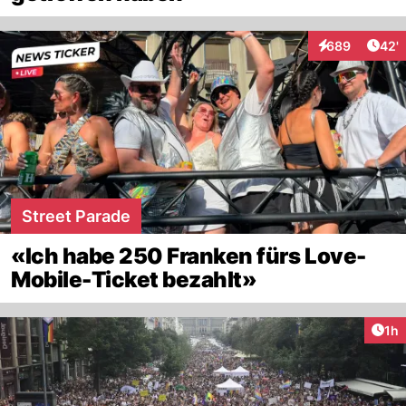
Arti
689
42'
Interaktionen
Street Parade
«Ich habe 250 Franken fürs Love-
Mobile-Ticket bezahlt»
Art
1h