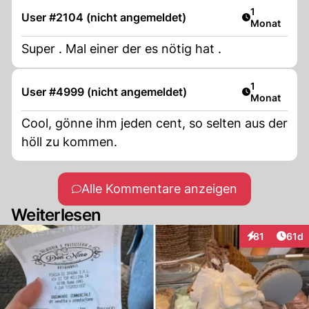
Artikel veröf
1
User #2104 (nicht angemeldet)
Monat
Super . Mal einer der es nötig hat .
Artikel veröf
1
User #4999 (nicht angemeldet)
Monat
Cool, gönne ihm jeden cent, so selten aus der
höll zu kommen.
Alle Kommentare anzeigen
Weiterlesen
Artik
81
61d
Interaktionen