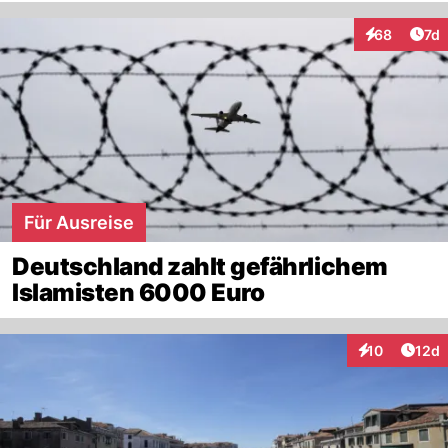
Art
68
7d
Interaktione
Für Ausreise
Deutschland zahlt gefährlichem
Islamisten 6000 Euro
Artik
10
12d
Interaktionen