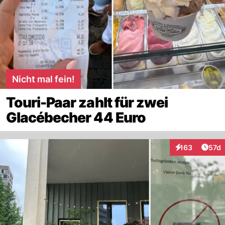
Nicht mal fein!
Touri-Paar zahlt für zwei
Glacébecher 44 Euro
Artik
163
57d
Interaktionen