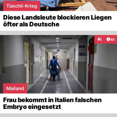
Tüechli-Krieg
Diese Landsleute blockieren Liegen
öfter als Deutsche
Arti
5
4h
Interaktion
Mailand
Frau bekommt in Italien falschen
Embryo eingesetzt