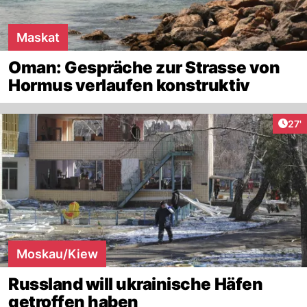
Maskat
Oman: Gespräche zur Strasse von
Hormus verlaufen konstruktiv
Arti
27'
Moskau/Kiew
Russland will ukrainische Häfen
getroffen haben