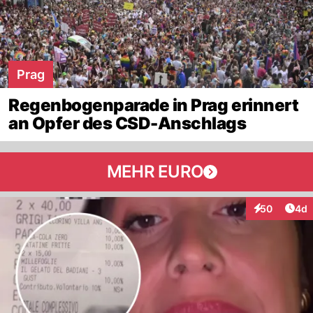
Prag
Regenbogenparade in Prag erinnert
an Opfer des CSD-Anschlags
MEHR EURO
Arti
50
4d
Interaktionen