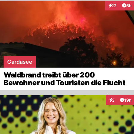
Arti
22
6h
Interaktionen
Gardasee
Waldbrand treibt über 200
Bewohner und Touristen die Flucht
Artik
3
19h
Interaktione