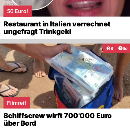
50 Euro!
Restaurant in Italien verrechnet
ungefragt Trinkgeld
Arti
18
6d
Interaktione
Filmreif
Schiffscrew wirft 700'000 Euro
über Bord