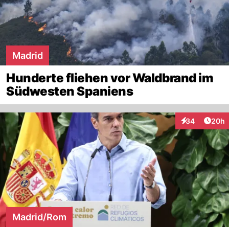
Madrid
Hunderte fliehen vor Waldbrand im
Südwesten Spaniens
Artik
34
20h
Interaktionen
Madrid/Rom