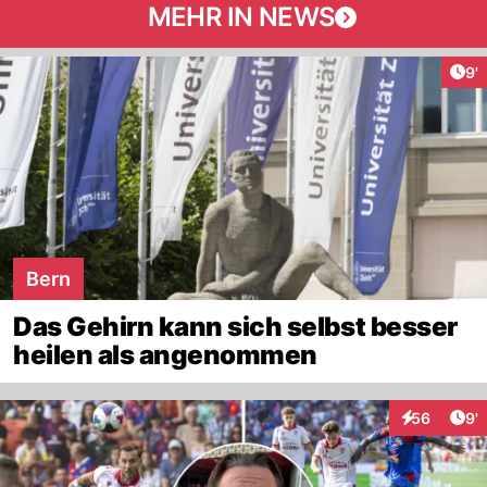
MEHR IN NEWS
Art
9'
Bern
Das Gehirn kann sich selbst besser
heilen als angenommen
Art
56
9'
Interaktione