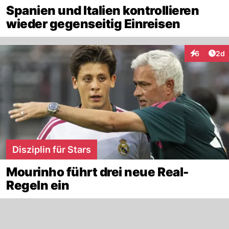
Spanien und Italien kontrollieren
wieder gegenseitig Einreisen
Arti
6
2d
Interaktion
Disziplin für Stars
Mourinho führt drei neue Real-
Regeln ein