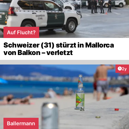
Auf Flucht?
Schweizer (31) stürzt in Mallorca
von Balkon – verletzt
Arti
2y
Ballermann