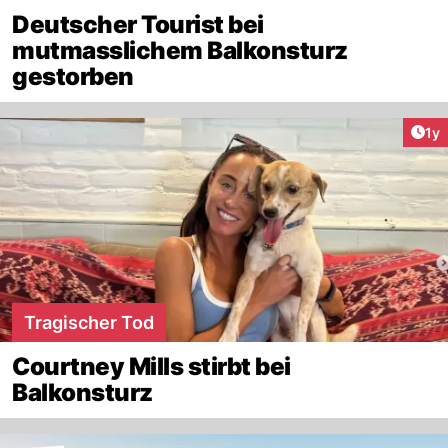
Deutscher Tourist bei
mutmasslichem Balkonsturz
gestorben
Art
1y
Tragischer Tod
Courtney Mills stirbt bei
Balkonsturz