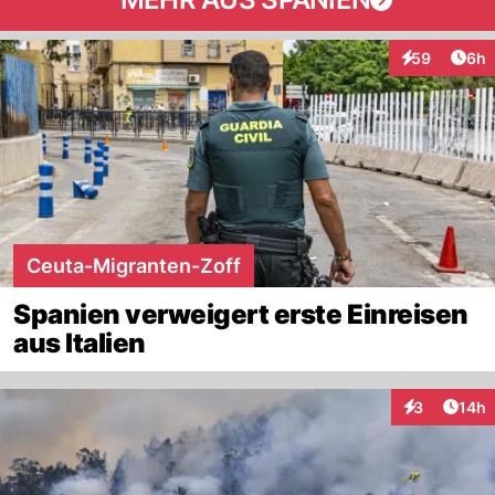
Arti
59
6h
Interaktionen
Ceuta-Migranten-Zoff
Spanien verweigert erste Einreisen
aus Italien
Artik
3
14h
Interaktione