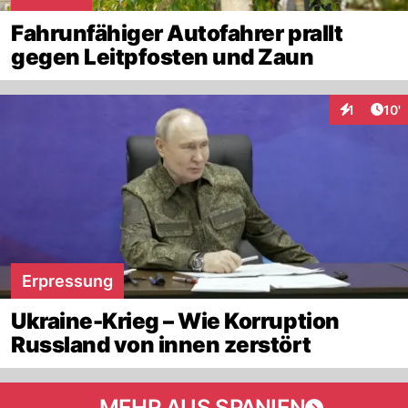
Fahrunfähiger Autofahrer prallt
gegen Leitpfosten und Zaun
Arti
1
10'
Interaktion
Erpressung
Ukraine-Krieg – Wie Korruption
Russland von innen zerstört
MEHR AUS SPANIEN