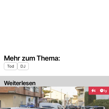
Mehr zum Thema:
Tod
DJ
Weiterlesen
Art
4
1y
Interaktion