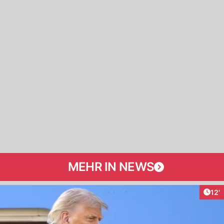
MEHR IN NEWS
Arti
12'