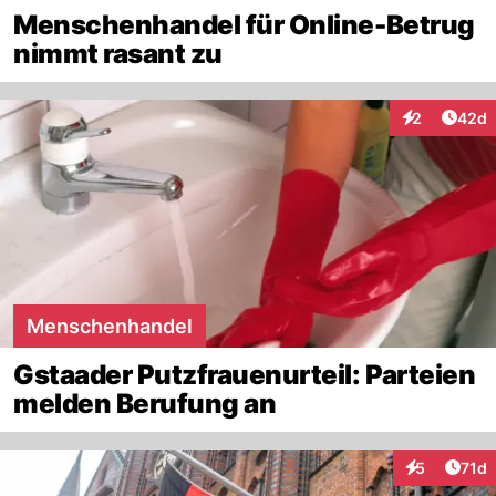
Menschenhandel für Online-Betrug
nimmt rasant zu
Artik
2
42d
Interaktionen
Menschenhandel
Gstaader Putzfrauenurteil: Parteien
melden Berufung an
Artik
5
71d
Interaktione