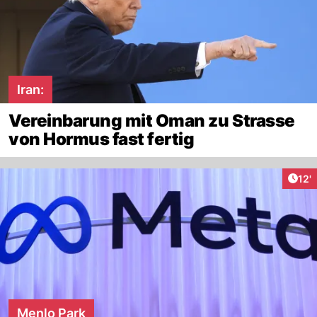
Iran:
Vereinbarung mit Oman zu Strasse
von Hormus fast fertig
Arti
12'
Menlo Park