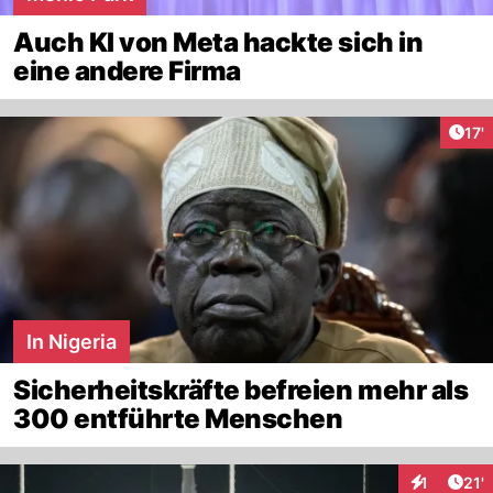
Auch KI von Meta hackte sich in
eine andere Firma
Arti
17'
In Nigeria
Sicherheitskräfte befreien mehr als
300 entführte Menschen
Arti
1
21'
Interaktion