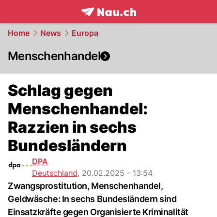
frontpage.
NAU.ch
Home
News
Europa
Menschenhandel
Schlag gegen
Menschenhandel:
Razzien in sechs
Bundesländern
DPA
Deutschland
,
20.02.2025 - 13:54
Zwangsprostitution, Menschenhandel,
Geldwäsche: In sechs Bundesländern sind
Einsatzkräfte gegen Organisierte Kriminalität