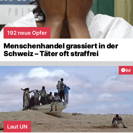
192 neue Opfer
Menschenhandel grassiert in der
Schweiz – Täter oft straffrei
Arti
9d
Laut UN