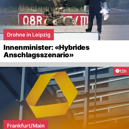
Drohne in Leipzig
Innenminister: «Hybrides
Anschlagsszenario»
Artik
12h
Frankfurt/Main