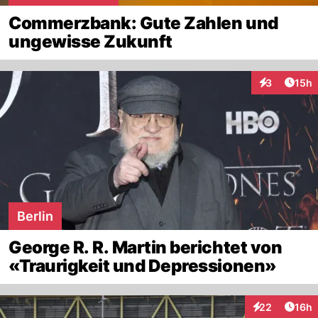
Commerzbank: Gute Zahlen und
ungewisse Zukunft
Artik
3
15h
Interaktione
Berlin
George R. R. Martin berichtet von
«Traurigkeit und Depressionen»
Artik
22
16h
Interaktionen