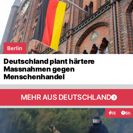
Berlin
Deutschland plant härtere
Massnahmen gegen
Menschenhandel
MEHR AUS DEUTSCHLAND
Arti
16
6h
Interaktione