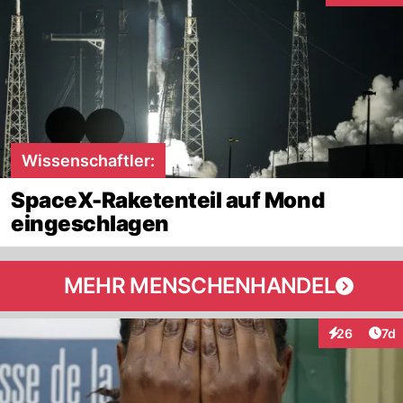
Wissenschaftler:
SpaceX-Raketenteil auf Mond
eingeschlagen
MEHR MENSCHENHANDEL
Art
26
7d
Interaktione