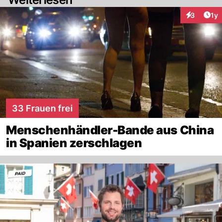
Art
3
1y
Interaktion
33 Frauen frei
Menschenhändler-Bande aus China
in Spanien zerschlagen