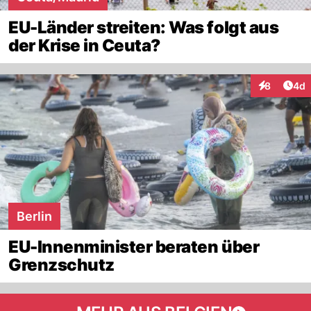
EU-Länder streiten: Was folgt aus
der Krise in Ceuta?
Arti
8
4d
Interaktion
Berlin
EU-Innenminister beraten über
Grenzschutz