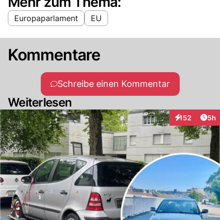
Mehr zum Thema:
Europaparlament
EU
Kommentare
Schreibe einen Kommentar
Weiterlesen
Arti
152
5h
Interaktionen