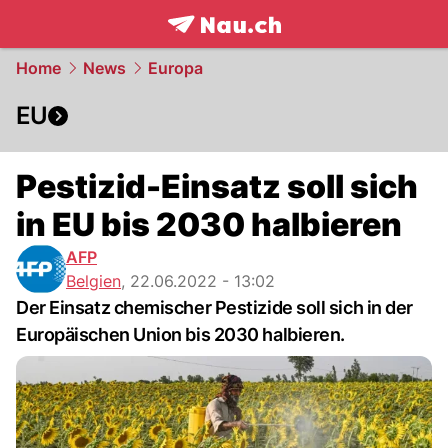
frontpage.
NAU.ch
Home
News
Europa
EU
Pestizid-Einsatz soll sich
in EU bis 2030 halbieren
AFP
Belgien
,
22.06.2022 - 13:02
Der Einsatz chemischer Pestizide soll sich in der
Europäischen Union bis 2030 halbieren.