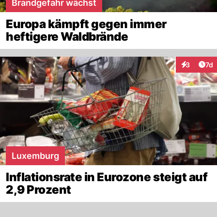
Brandgefahr wächst
Europa kämpft gegen immer
heftigere Waldbrände
Art
3
7d
Interaktion
Luxemburg
Inflationsrate in Eurozone steigt auf
2,9 Prozent