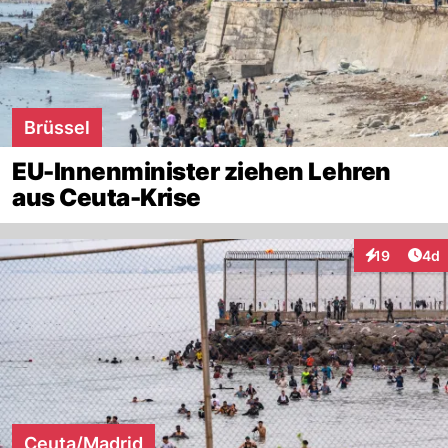
Brüssel
EU-Innenminister ziehen Lehren
aus Ceuta-Krise
Arti
19
4d
Interaktione
Ceuta/Madrid