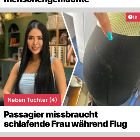
Art
1h
Neben Tochter (4)
Passagier missbraucht
schlafende Frau während Flug