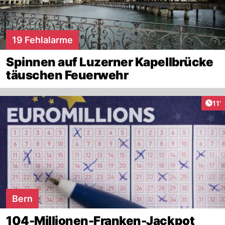
19 Fehlalarme
Spinnen auf Luzerner Kapellbrücke
täuschen Feuerwehr
Arti
11'
Bern
104-Millionen-Franken-Jackpot