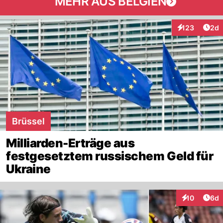
MEHR AUS BELGIEN
Arti
123
2d
Interaktionen
Brüssel
Milliarden-Erträge aus
festgesetztem russischem Geld für
Ukraine
Arti
10
6d
Interaktione