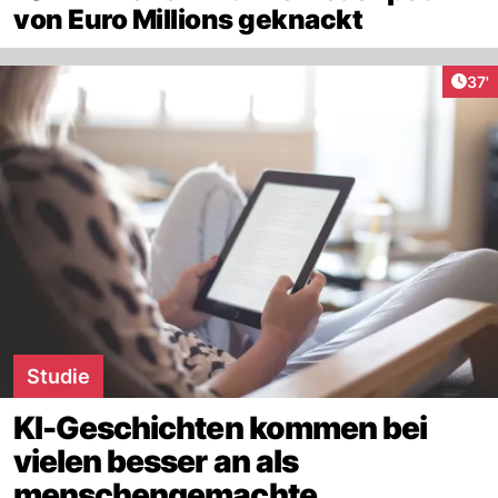
von Euro Millions geknackt
Arti
37'
Studie
KI-Geschichten kommen bei
vielen besser an als
menschengemachte