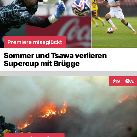
Premiere missglückt
Sommer und Tsawa verlieren
Supercup mit Brügge
Art
19
7d
Interaktione