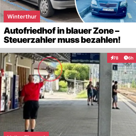
Winterthur
Autofriedhof in blauer Zone –
Steuerzahler muss bezahlen!
Arti
78
6h
Interaktionen