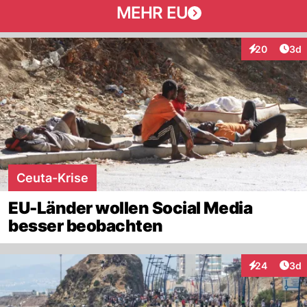
MEHR EU
Arti
20
3d
Interaktionen
Ceuta-Krise
EU-Länder wollen Social Media
besser beobachten
Arti
24
3d
Interaktionen