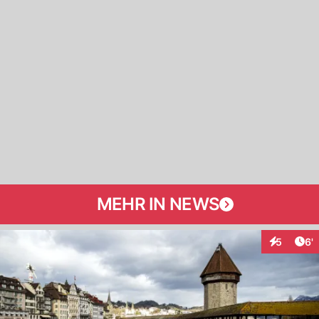
MEHR IN NEWS
Art
5
6'
Interaktio