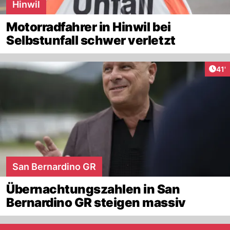
Hinwil
Motorradfahrer in Hinwil bei
Selbstunfall schwer verletzt
Arti
41'
San Bernardino GR
Übernachtungszahlen in San
Bernardino GR steigen massiv