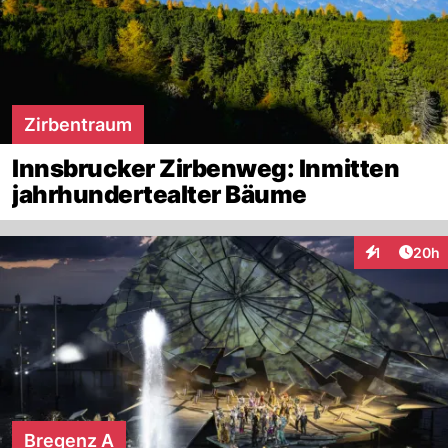
Zirbentraum
Innsbrucker Zirbenweg: Inmitten
jahrhundertealter Bäume
Artik
1
20h
Interaktione
Bregenz A