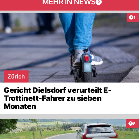
MEHR IN NEWS
Art
1'
Zürich
Gericht Dielsdorf verurteilt E-
Trottinett-Fahrer zu sieben
Monaten
Art
6'