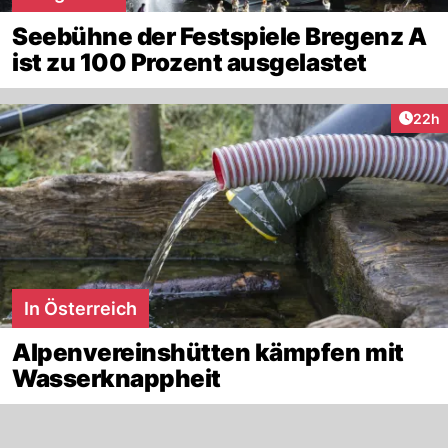
Seebühne der Festspiele Bregenz A
ist zu 100 Prozent ausgelastet
Artik
22h
In Österreich
Alpenvereinshütten kämpfen mit
Wasserknappheit