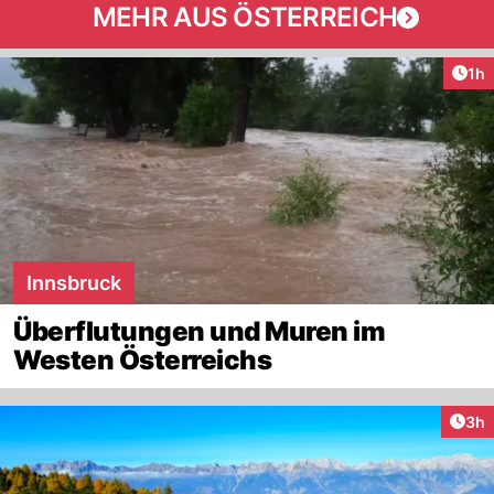
MEHR AUS ÖSTERREICH
Art
1h
Innsbruck
Überflutungen und Muren im
Westen Österreichs
Arti
3h