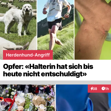
Herdenhund-Angriff
Opfer: «Halterin hat sich bis
heute nicht entschuldigt»
Art
38
1h
Interaktione