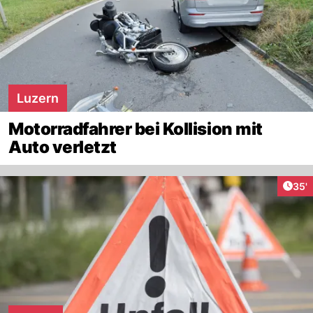
Luzern
Motorradfahrer bei Kollision mit
Auto verletzt
Arti
35'