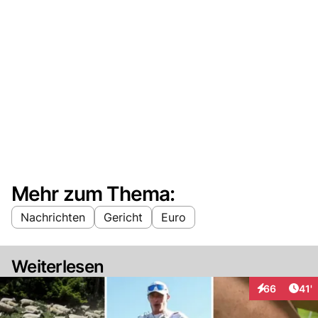
Mehr zum Thema:
Nachrichten
Gericht
Euro
Weiterlesen
Arti
66
41'
Interaktionen