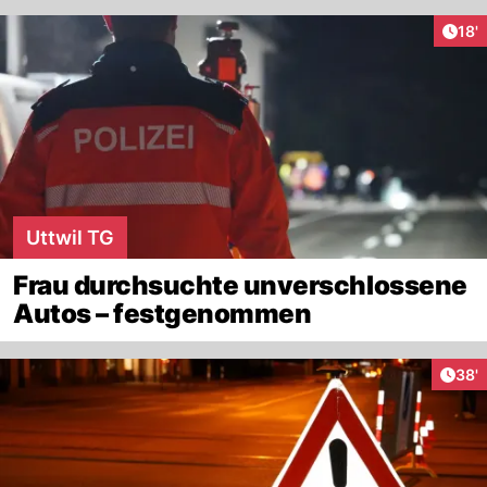
Arti
18'
Uttwil TG
Frau durchsuchte unverschlossene
Autos – festgenommen
Arti
38'