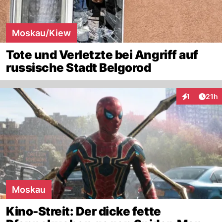
Moskau/Kiew
Tote und Verletzte bei Angriff auf
russische Stadt Belgorod
Artik
1
21h
Interaktione
Moskau
Kino-Streit: Der dicke fette