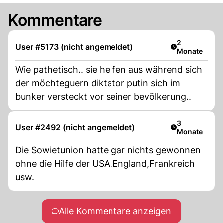
Kommentare
Artikel veröff
2
User #5173 (nicht angemeldet)
Monate
Wie pathetisch.. sie helfen aus während sich
der möchteguern diktator putin sich im
bunker versteckt vor seiner bevölkerung..
Artikel veröff
3
User #2492 (nicht angemeldet)
Monate
Die Sowietunion hatte gar nichts gewonnen
ohne die Hilfe der USA,England,Frankreich
usw.
Alle Kommentare anzeigen