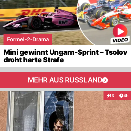
Formel-2-Drama
Mini gewinnt Ungarn-Sprint – Tsolov
droht harte Strafe
MEHR AUS RUSSLAND
Arti
13
4h
Interaktione