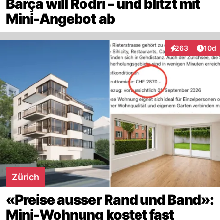
Barça will Rodri – und blitzt mit
Mini-Angebot ab
Artik
263
10d
Interaktionen
Zürich
«Preise ausser Rand und Band»:
Mini-Wohnung kostet fast