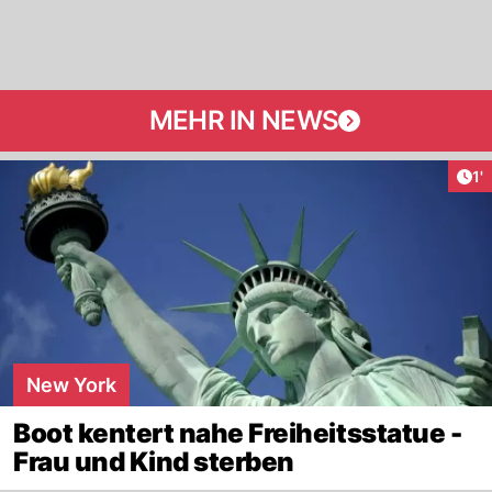
MEHR IN NEWS
Art
1'
New York
Boot kentert nahe Freiheitsstatue -
Frau und Kind sterben