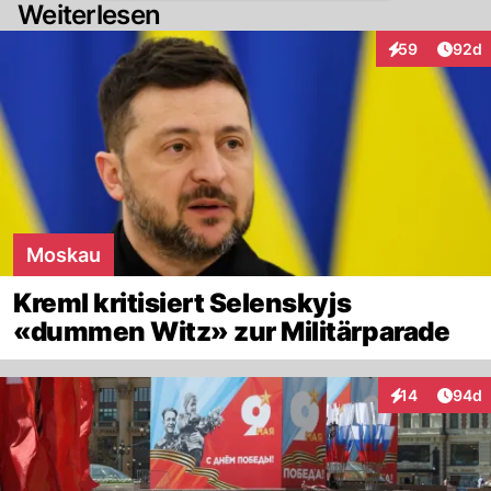
Weiterlesen
Artik
59
92d
Interaktionen
Moskau
Kreml kritisiert Selenskyjs
«dummen Witz» zur Militärparade
Artik
14
94d
Interaktionen