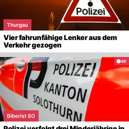
Thurgau
Vier fahrunfähige Lenker aus dem
Verkehr gezogen
Arti
48'
Biberist SO
Polizei verfolgt drei Minderjährige in