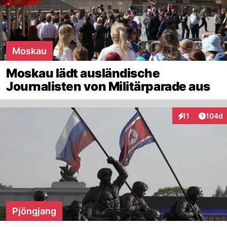
Moskau
Moskau lädt ausländische
Journalisten von Militärparade aus
Artike
11
104d
Interaktionen
Pjöngjang