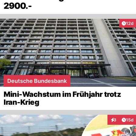
2900.-
Artik
12d
Deutsche Bundesbank
Mini-Wachstum im Frühjahr trotz
Iran-Krieg
Artik
3
15d
Interaktione