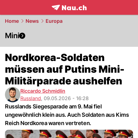
frontpage.
NAU.ch
Home
News
Europa
Mini
Nordkorea-Soldaten
müssen auf Putins Mini-
Militärparade aushelfen
Riccardo Schmidlin
Russland
,
09.05.2026 - 16:28
Russlands Siegesparade am 9. Mai fiel
ungewöhnlich klein aus. Auch Soldaten aus Kims
Reich Nordkorea waren vertreten.