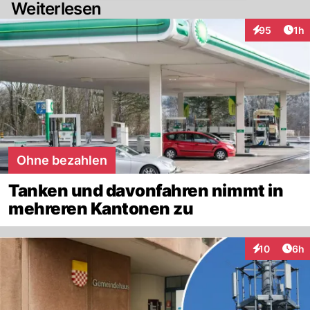
Weiterlesen
Art
95
1h
Interaktione
Ohne bezahlen
Tanken und davonfahren nimmt in
mehreren Kantonen zu
Arti
10
6h
Interaktione