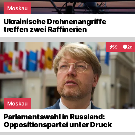
Moskau
Ukrainische Drohnenangriffe
treffen zwei Raffinerien
Arti
59
2d
Interaktionen
Moskau
Parlamentswahl in Russland:
Oppositionspartei unter Druck