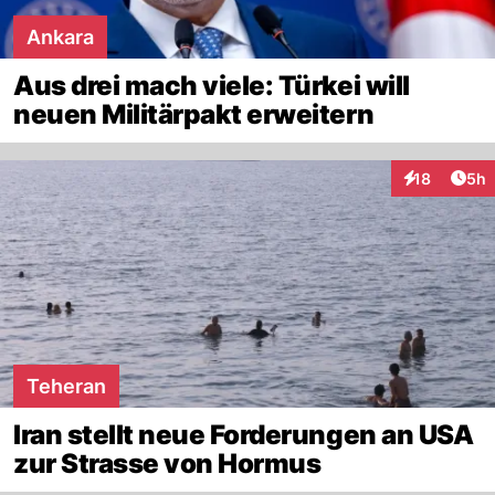
Ankara
Aus drei mach viele: Türkei will
neuen Militärpakt erweitern
Arti
18
5h
Interaktione
Teheran
Iran stellt neue Forderungen an USA
zur Strasse von Hormus