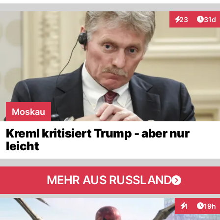
Artik
23
31d
Interaktionen
Moskau
Kreml kritisiert Trump - aber nur
leicht
MEHR AUS RUSSLAND
Artik
1
19h
Interaktione