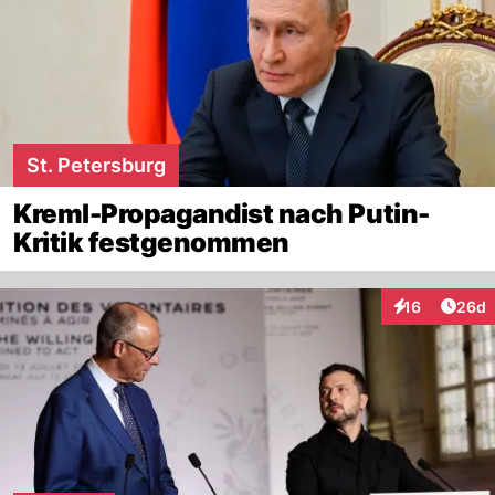
St. Petersburg
Kreml-Propagandist nach Putin-
Kritik festgenommen
Artik
16
26d
Interaktionen