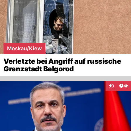
Moskau/Kiew
Verletzte bei Angriff auf russische
Grenzstadt Belgorod
Arti
3
4h
Interaktion