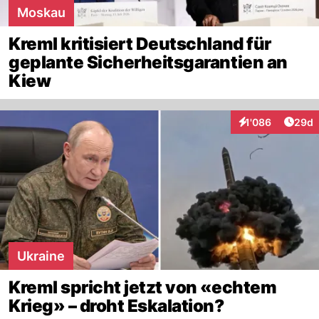
Moskau
Kreml kritisiert Deutschland für
geplante Sicherheitsgarantien an
Kiew
Artik
1'086
29d
Interaktionen
Ukraine
Kreml spricht jetzt von «echtem
Krieg» – droht Eskalation?