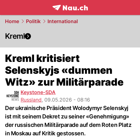
frontpage.
NAU.ch
Home
Politik
International
Kreml
Kreml kritisiert
Selenskyjs «dummen
Witz» zur Militärparade
Keystone-SDA
Russland
,
09.05.2026 - 08:16
Der ukrainische Präsident Wolodymyr Selenskyj
ist mit seinem Dekret zu seiner «Genehmigung»
der russischen Militärparade auf dem Roten Platz
in Moskau auf Kritik gestossen.