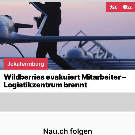
Arti
26
2d
Interaktionen
Jekaterinburg
Wildberries evakuiert Mitarbeiter –
Logistikzentrum brennt
Footer
Nau.ch folgen