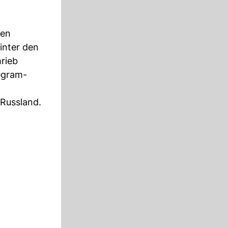
ten
inter den
rieb
egram-
 Russland.