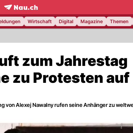
frontpage.
NAU.ch
meldungen
Wirtschaft
Digital
Magazine
Themen
uft zum Jahrestag
e zu Protesten auf
rung von Alexej Nawalny rufen seine Anhänger zu weltw