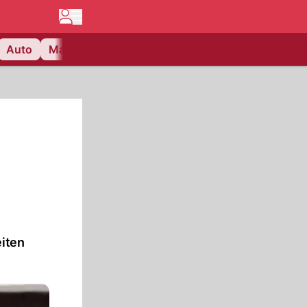
Auto
Matchcenter
Videos
Nau Plus
Lifestyle
eiten