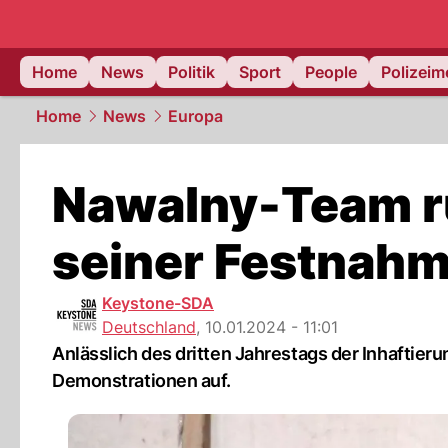
Home
News
Politik
Sport
People
Polizei
Home
News
Europa
Nawalny-Team r
seiner Festnahm
Keystone-SDA
Deutschland
,
10.01.2024 - 11:01
Anlässlich des dritten Jahrestags der Inhaftie
Demonstrationen auf.