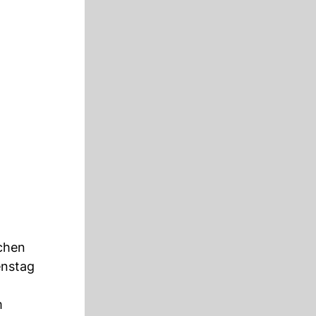
schen
enstag
m