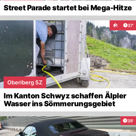
Street Parade startet bei Mega-Hitze
Arti
1
37'
Interaktion
Oberiberg SZ
Im Kanton Schwyz schaffen Älpler
Wasser ins Sömmerungsgebiet
Arti
39'