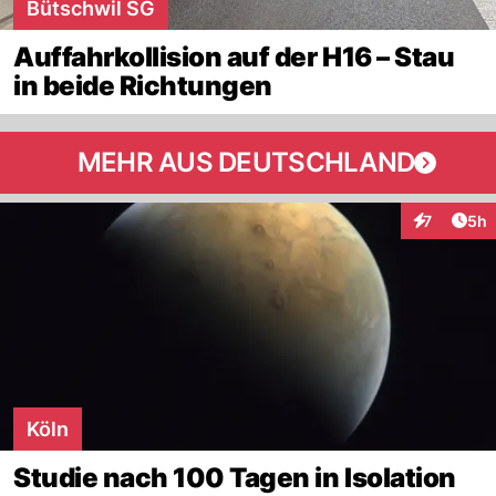
Bütschwil SG
Auffahrkollision auf der H16 – Stau
in beide Richtungen
MEHR AUS DEUTSCHLAND
Arti
7
5h
Interaktion
Köln
Studie nach 100 Tagen in Isolation