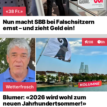
«38 Fr.»
Nun macht SBB bei Falschsitzern
ernst – und zieht Geld ein!
Arti
208
8h
Interaktionen
Wetterfrosch
Blumer: «2026 wird wohl zum
neuen Jahrhundertsommer!»