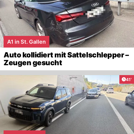
A1 in St. Gallen
Auto kollidiert mit Sattelschlepper –
Zeugen gesucht
Arti
41'