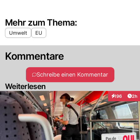
Mehr zum Thema:
Umwelt
EU
Kommentare
Schreibe einen Kommentar
Weiterlesen
Arti
196
2h
Interaktionen