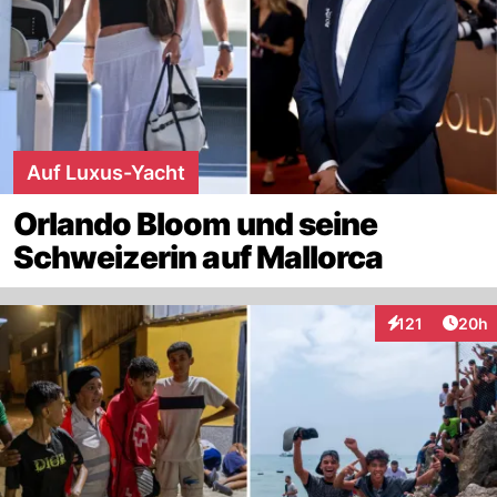
Auf Luxus-Yacht
Orlando Bloom und seine
Schweizerin auf Mallorca
Artik
121
20h
Interaktionen