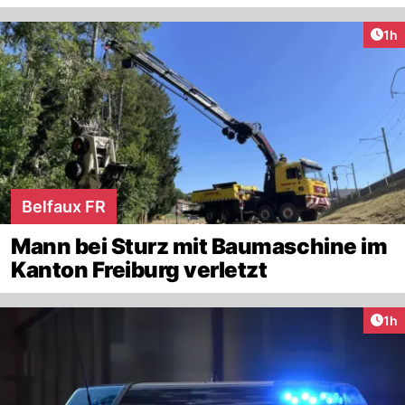
Art
1h
Belfaux FR
Mann bei Sturz mit Baumaschine im
Kanton Freiburg verletzt
Art
1h