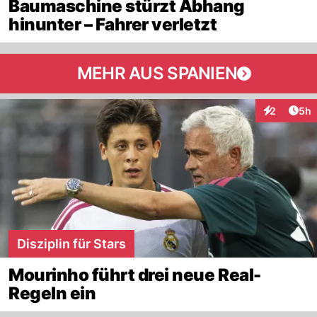
Baumaschine stürzt Abhang
hinunter – Fahrer verletzt
MEHR AUS SPANIEN
Arti
2
5h
Interaktion
Disziplin für Stars
Mourinho führt drei neue Real-
Regeln ein