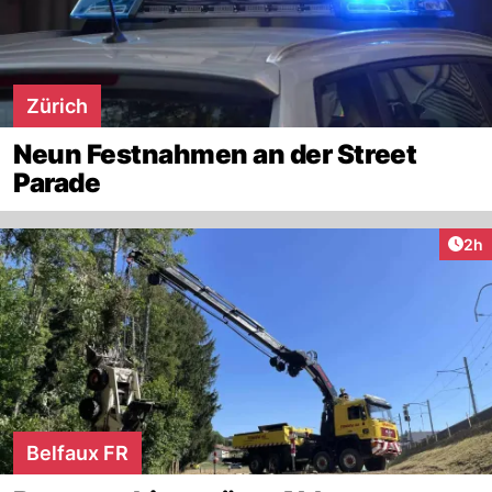
Zürich
Neun Festnahmen an der Street
Parade
Arti
2h
Belfaux FR