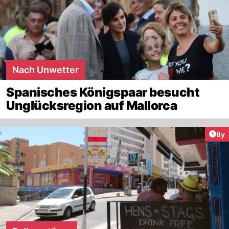
Nach Unwetter
Spanisches Königspaar besucht
Unglücksregion auf Mallorca
Arti
8y