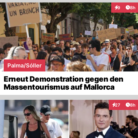
Arti
9
8h
Interaktion
Palma/Sóller
Erneut Demonstration gegen den
Massentourismus auf Mallorca
Arti
27
8h
Interaktionen