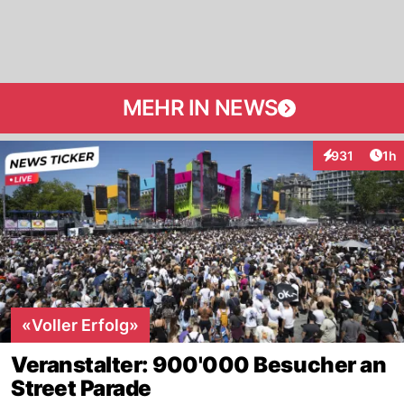
MEHR IN NEWS
Art
931
1h
Interaktionen
«Voller Erfolg»
Veranstalter: 900'000 Besucher an
Street Parade