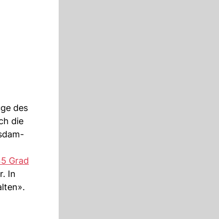
uge des
ch die
tsdam-
45 Grad
. In
alten».