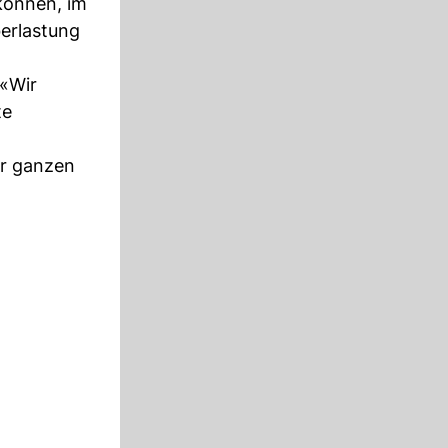
können, im
erlastung
 «Wir
te
er ganzen