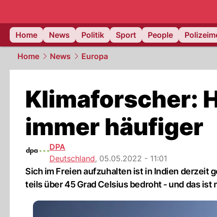
Home
News
Politik
Sport
People
Polizei
Home
News
Europa
Klimaforscher: 
immer häufiger
DPA
Deutschland
,
05.05.2022 - 11:01
Sich im Freien aufzuhalten ist in Indien derzeit 
teils über 45 Grad Celsius bedroht - und das is