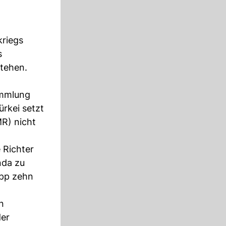
kriegs
s
stehen.
ammlung
rkei setzt
R) nicht
 Richter
nda zu
app zehn
n
der