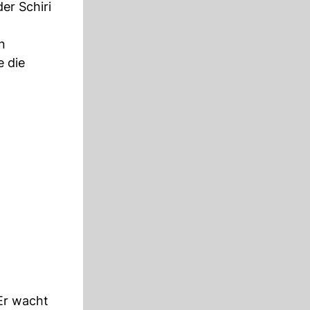
er Schiri
n
e die
Er wacht