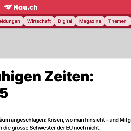
frontpage.
NAU.ch
meldungen
Wirtschaft
Digital
Magazine
Themen
higen Zeiten:
75
läum angeschlagen: Krisen, wo man hinsieht – und Mitgl
n die grosse Schwester der EU noch nicht.