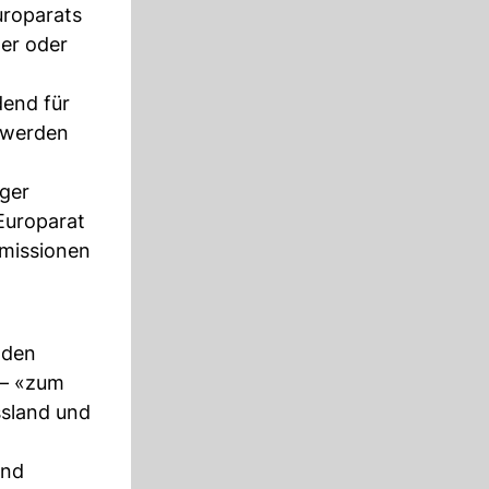
uroparats
ter oder
dend für
chwerden
iger
 Europarat
smissionen
 den
 – «zum
ssland und
und