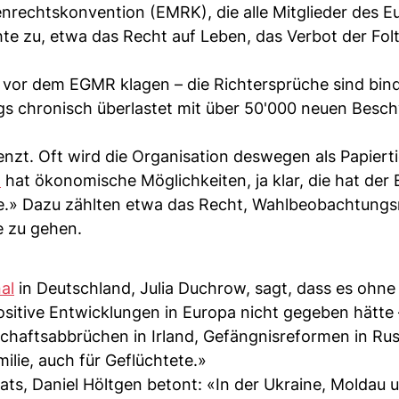
nrechtskonvention (EMRK), die alle Mitglieder des E
hte zu, etwa das Recht auf Leben, das Verbot der Fol
nn vor dem EGMR klagen – die Richtersprüche sind bin
ings chronisch überlastet mit über 50'000 neuen Bes
zt. Oft wird die Organisation deswegen als Papiert
U
hat ökonomische Möglichkeiten, ja klar, die hat der
hte.» Dazu zählten etwa das Recht, Wahlbeobachtung
e zu gehen.
al
in Deutschland, Julia Duchrow, sagt, dass es ohne
positive Entwicklungen in Europa nicht gegeben hätte
rschaftsabbrüchen in Irland, Gefängnisreformen in Ru
ilie, auch für Geflüchtete.»
ts, Daniel Höltgen betont: «In der Ukraine, Moldau 