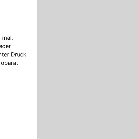
 mal.
eder
unter Druck
roparat