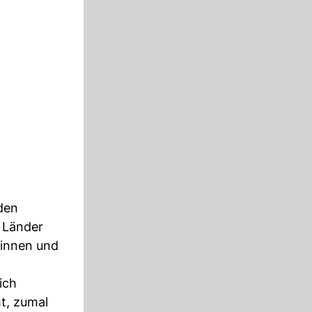
den
 Länder
rinnen und
ich
t, zumal