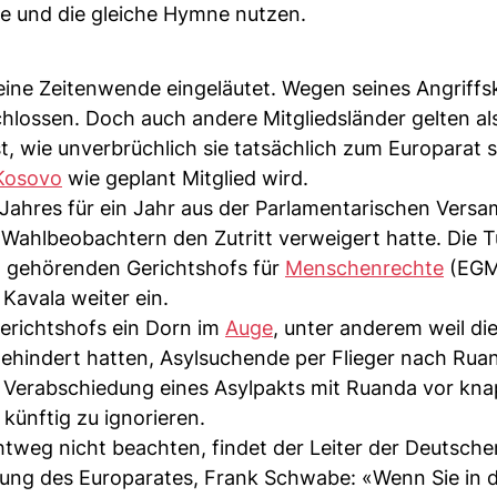
ne und die gleiche Hymne nutzen.
eine Zeitenwende eingeläutet. Wegen seines Angriffs
lossen. Doch auch andere Mitgliedsländer gelten al
t, wie unverbrüchlich sie tatsächlich zum Europarat 
Kosovo
wie geplant Mitglied wird.
Jahres für ein Jahr aus der Parlamentarischen Vers
Wahlbeobachtern den Zutritt verweigert hatte. Die Tü
at gehörenden Gerichtshofs für
Menschenrechte
(EGM
Kavala weiter ein.
Gerichtshofs ein Dorn im
Auge
, unter anderem weil die
gehindert hatten, Asylsuchende per Flieger nach Rua
er Verabschiedung eines Asylpakts mit Ruanda vor kn
künftig zu ignorieren.
htweg nicht beachten, findet der Leiter der Deutsche
ung des Europarates, Frank Schwabe: «Wenn Sie in 