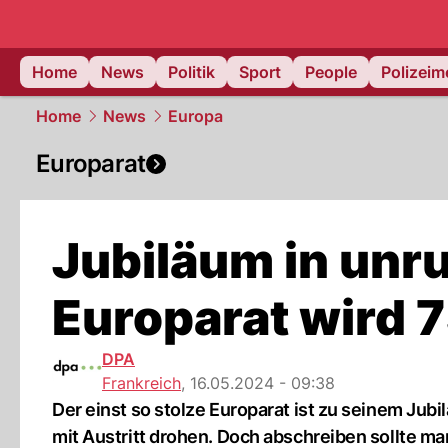
Home
News
Politik
Sport
People
Polizei
Home
News
Europa
Europarat
Jubiläum in unru
Europarat wird 
DPA
Frankreich
,
16.05.2024 - 09:38
Der einst so stolze Europarat ist zu seinem Jubi
mit Austritt drohen. Doch abschreiben sollte ma