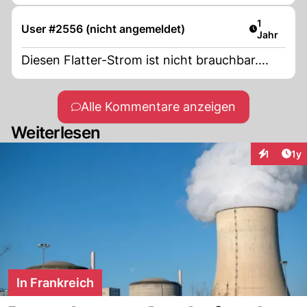
Artikel ver
1
User #2556 (nicht angemeldet)
Jahr
Diesen Flatter-Strom ist nicht brauchbar....
Alle Kommentare anzeigen
Weiterlesen
Art
1
1y
Interaktion
In Frankreich