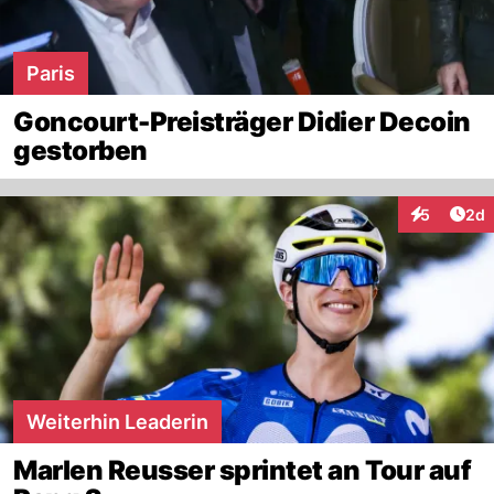
Paris
Goncourt-Preisträger Didier Decoin
gestorben
Arti
5
2d
Interaktion
Weiterhin Leaderin
Marlen Reusser sprintet an Tour auf