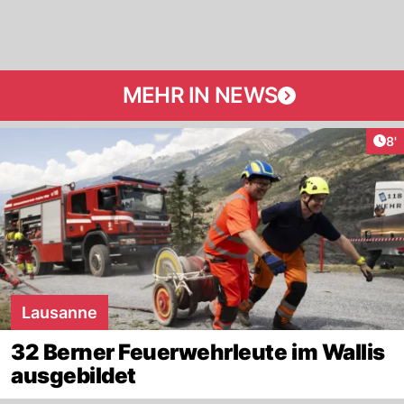
MEHR IN NEWS
Art
8'
Lausanne
32 Berner Feuerwehrleute im Wallis
ausgebildet