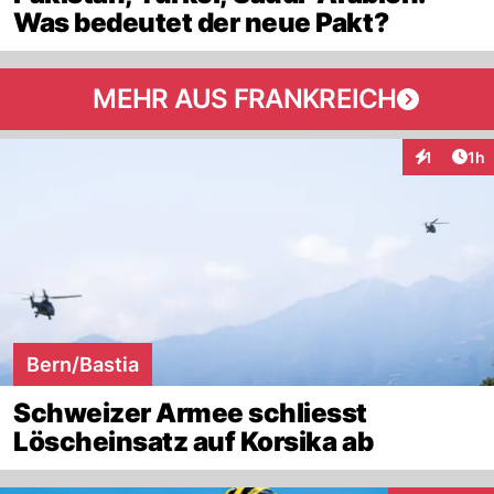
Was bedeutet der neue Pakt?
MEHR AUS FRANKREICH
Art
1
1h
Interaktion
Bern/Bastia
Schweizer Armee schliesst
Löscheinsatz auf Korsika ab