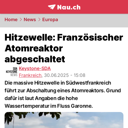
frontpage.
NAU.ch
Home
News
Europa
Hitzewelle: Französischer
Atomreaktor
abgeschaltet
Keystone-SDA
Frankreich
,
30.06.2025 - 15:08
Die massive Hitzewelle in Südwestfrankreich
führt zur Abschaltung eines Atomreaktors. Grund
dafür ist laut Angaben die hohe
Wassertemperatur im Fluss Garonne.