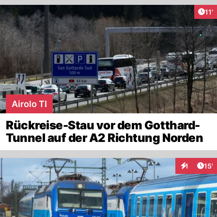
Arti
11'
Airolo TI
Rückreise-Stau vor dem Gotthard-
Tunnel auf der A2 Richtung Norden
Arti
1
15'
Interaktion