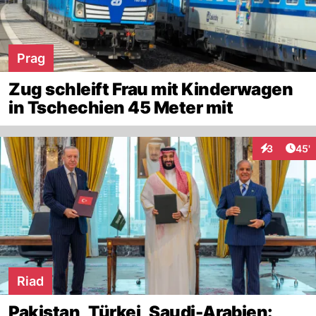
Prag
Zug schleift Frau mit Kinderwagen
in Tschechien 45 Meter mit
Arti
3
45'
Interaktione
Riad
Pakistan, Türkei, Saudi-Arabien: