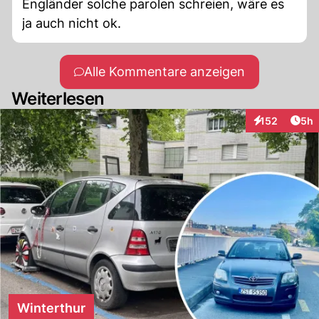
Engländer solche parolen schreien, wäre es
ja auch nicht ok.
Alle Kommentare anzeigen
Weiterlesen
Arti
152
5h
Interaktionen
Winterthur