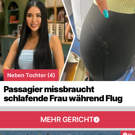
Neben Tochter (4)
Passagier missbraucht
schlafende Frau während Flug
MEHR GERICHT
Arti
4h