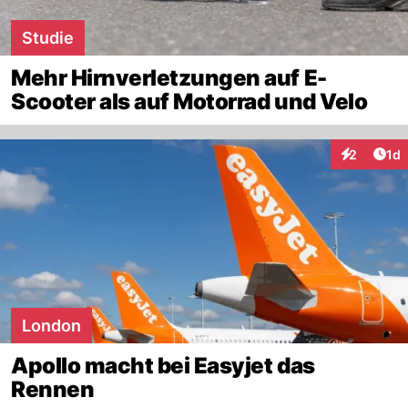
Studie
Mehr Hirnverletzungen auf E-
Scooter als auf Motorrad und Velo
Art
2
1d
Interaktion
London
Apollo macht bei Easyjet das
Rennen