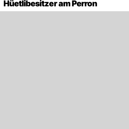
Hüetlibesitzer am Perron