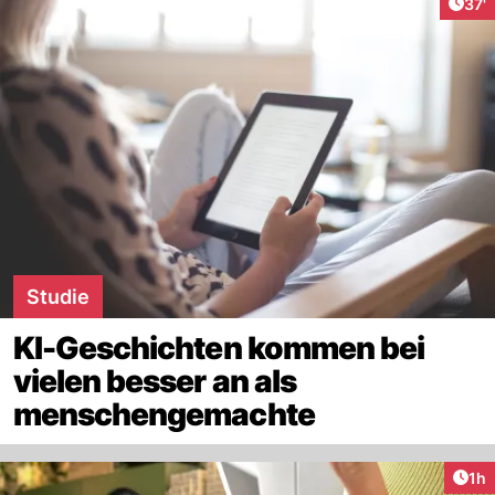
Arti
37'
Studie
KI-Geschichten kommen bei
vielen besser an als
menschengemachte
Art
1h