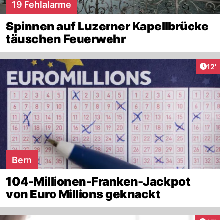
19 Fehlalarme
Spinnen auf Luzerner Kapellbrücke
täuschen Feuerwehr
Arti
12'
Bern
104-Millionen-Franken-Jackpot
von Euro Millions geknackt