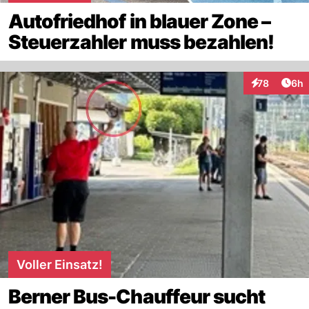
Autofriedhof in blauer Zone –
Steuerzahler muss bezahlen!
Arti
78
6h
Interaktionen
Voller Einsatz!
Berner Bus-Chauffeur sucht