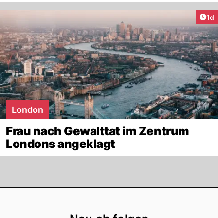
Art
1d
London
Frau nach Gewalttat im Zentrum
Londons angeklagt
Footer