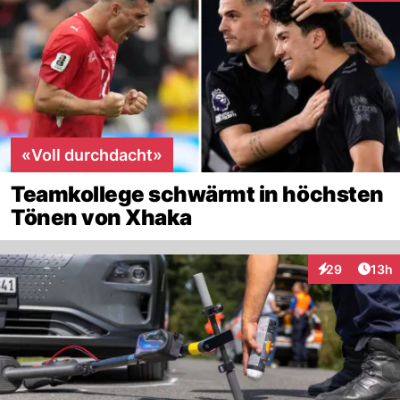
«Voll durchdacht»
Teamkollege schwärmt in höchsten
Tönen von Xhaka
Artik
29
13h
Interaktionen