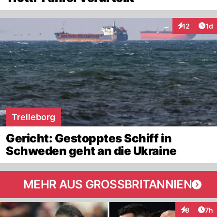
Art
12
1d
Interaktione
Trelleborg
Gericht: Gestopptes Schiff in
Schweden geht an die Ukraine
MEHR AUS GROSSBRITANNIEN
Arti
8
7h
Interaktion