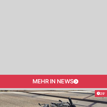
MEHR IN NEWS
Arti
29'