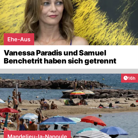
Ehe-Aus
Vanessa Paradis und Samuel
Benchetrit haben sich getrennt
Artik
16h
Mandelieu-la-Napoule