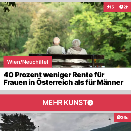
Arti
15
2h
Interaktione
Wien/Neuchâtel
40 Prozent weniger Rente für
Frauen in Österreich als für Männer
MEHR KUNST
Artik
36d