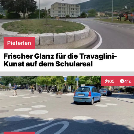
Pieterlen
Frischer Glanz für die Travaglini-
Kunst auf dem Schulareal
Artik
105
41d
Interaktionen