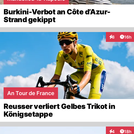
Burkini-Verbot an Côte d’Azur-
Strand gekippt
Artik
8
16h
Interaktione
An Tour de France
Reusser verliert Gelbes Trikot in
Königsetappe
Artik
4
18h
Interaktione