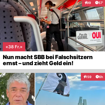
Arti
99
57'
Interaktionen
«38 Fr.»
Nun macht SBB bei Falschsitzern
ernst – und zieht Geld ein!
Arti
159
6h
Interaktionen