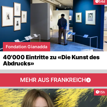
Artik
54d
Fondation Gianadda
40'000 Eintritte zu «Die Kunst des
Abdrucks»
MEHR AUS FRANKREICH
Artik
15h