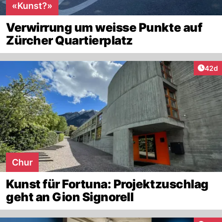
«Kunst?»
Verwirrung um weisse Punkte auf
Zürcher Quartierplatz
Artik
42d
Chur
Kunst für Fortuna: Projektzuschlag
geht an Gion Signorell