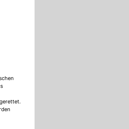
ischen
as
gerettet.
urden