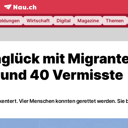
frontpage.
NAU.ch
meldungen
Wirtschaft
Digital
Magazine
Themen
nglück mit Migrant
 rund 40 Vermisste
kentert. Vier Menschen konnten gerettet werden. Sie 