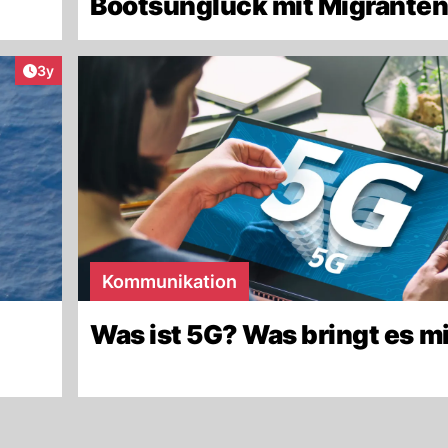
Bootsunglück mit Migrante
Artikel veröffentlicht:
3y
Kommunikation
Was ist 5G? Was bringt es m