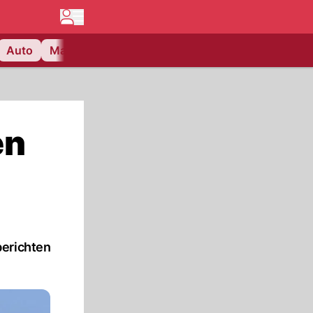
Auto
Matchcenter
Videos
Nau Plus
Lifestyle
en
berichten