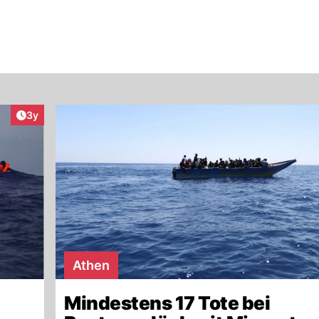
Artikel veröffentlicht:
3y
Athen
Mindestens 17 Tote bei