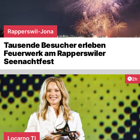
Rapperswil-Jona
Tausende Besucher erleben
Feuerwerk am Rapperswiler
Seenachtfest
Arti
2h
Locarno TI