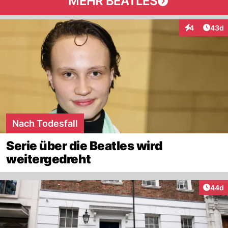
MEHR BEATLES
Artik
4
43d
Interaktionen
Nach Todesfall
Serie über die Beatles wird
weitergedreht
Artik
44d