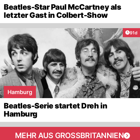
Beatles-Star Paul McCartney als
letzter Gast in Colbert-Show
Artik
91d
Hamburg
Beatles-Serie startet Dreh in
Hamburg
MEHR AUS GROSSBRITANNIEN