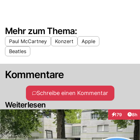
Mehr zum Thema:
Paul McCartney
Konzert
Apple
Beatles
Kommentare
Schreibe einen Kommentar
Weiterlesen
Arti
179
8h
Interaktionen