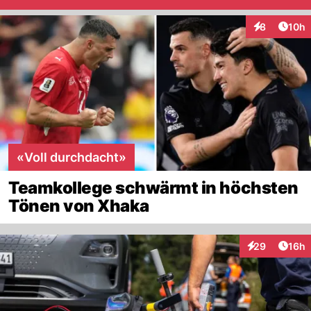
Artik
8
10h
Interaktione
«Voll durchdacht»
Teamkollege schwärmt in höchsten
Tönen von Xhaka
Artik
29
16h
Interaktionen