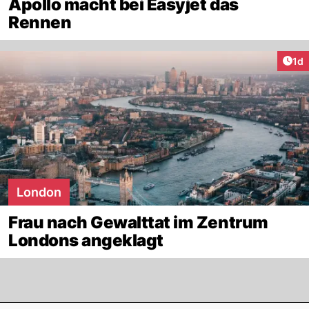
Apollo macht bei Easyjet das
Rennen
Art
1d
London
Frau nach Gewalttat im Zentrum
Londons angeklagt