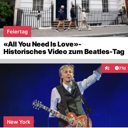
Feiertag
«All You Need Is Love»-
Historisches Video zum Beatles-Tag
Artik
2
77d
Interaktione
New York