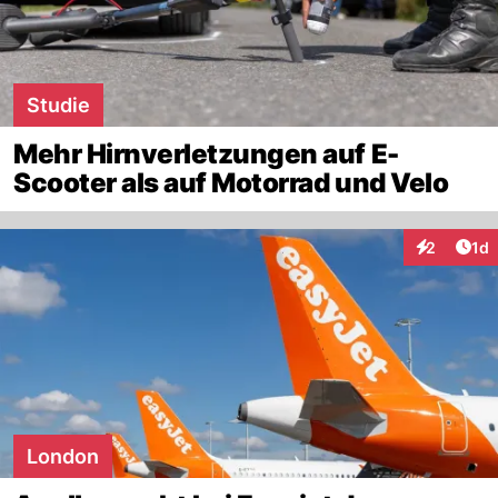
Studie
Mehr Hirnverletzungen auf E-
Scooter als auf Motorrad und Velo
Art
2
1d
Interaktion
London