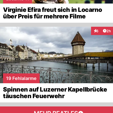
Virginie Efira freut sich in Locarno
über Preis für mehrere Filme
Arti
6
2h
Interaktion
19 Fehlalarme
Spinnen auf Luzerner Kapellbrücke
täuschen Feuerwehr