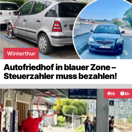
Winterthur
Autofriedhof in blauer Zone –
Steuerzahler muss bezahlen!
Arti
96
8h
Interaktionen