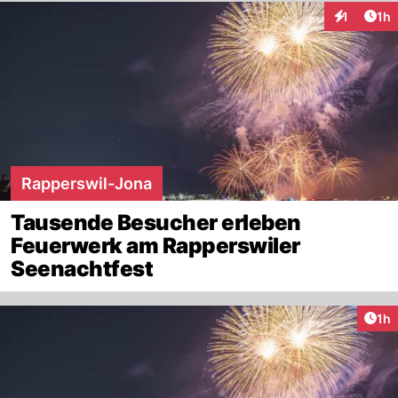
Art
1
1h
Interaktion
Rapperswil-Jona
Tausende Besucher erleben
Feuerwerk am Rapperswiler
Seenachtfest
Art
1h