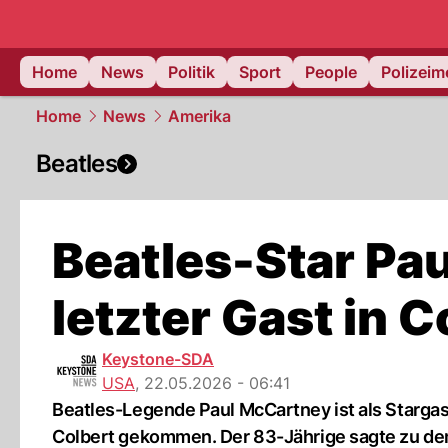
Home
News
Politik
Sport
People
Polizei
Home
News
Amerika
Beatles
Beatles-Star Pa
letzter Gast in 
Keystone-SDA
USA
,
22.05.2026 - 06:41
Beatles-Legende Paul McCartney ist als Starga
Colbert gekommen. Der 83-Jährige sagte zu dem 