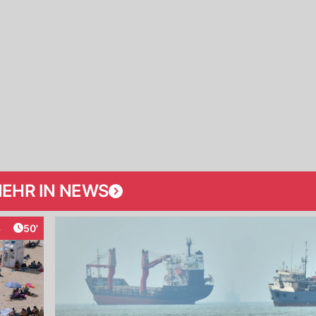
EHR IN NEWS
Artikel veröffentlicht:
3
50'
teraktionen