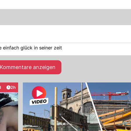
 einfach glück in seiner zeit
e Kommentare anzeigen
Artikel veröffentlicht:
3
2h
raktionen