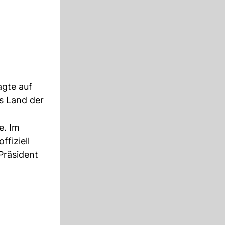
agte auf
s Land der
e. Im
fiziell
Präsident