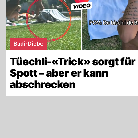
Badi-Diebe
Tüechli-«Trick» sorgt für
Spott – aber er kann
abschrecken